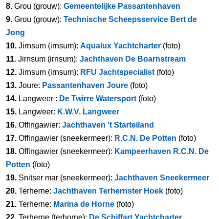
8.
Grou (grouw):
Gemeentelijke Passantenhaven
9.
Grou (grouw):
Technische Scheepsservice Bert de
Jong
10.
Jirnsum (irnsum):
Aqualux Yachtcharter
(foto)
11.
Jirnsum (irnsum):
Jachthaven De Boarnstream
12.
Jirnsum (irnsum):
RFU Jachtspecialist
(foto)
13.
Joure:
Passantenhaven Joure
(foto)
14.
Langweer :
De Twirre Watersport
(foto)
15.
Langweer:
K.W.V. Langweer
16.
Offingawier:
Jachthaven 't Starteiland
17.
Offingawier (sneekermeer):
R.C.N. De Potten
(foto)
18.
Offingawier (sneekermeer):
Kampeerhaven R.C.N. De
Potten
(foto)
19.
Snitser mar (sneekermeer):
Jachthaven Sneekermeer
20.
Terherne:
Jachthaven Terhernster Hoek
(foto)
21.
Terherne:
Marina de Horne
(foto)
22.
Terherne (terhorne):
De Schiffart Yachtcharter,