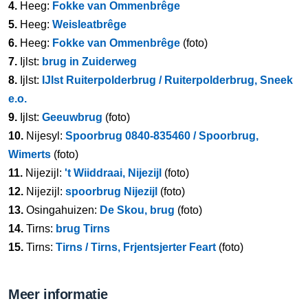
4.
Heeg:
Fokke van Ommenbrêge
5.
Heeg:
Weisleatbrêge
6.
Heeg:
Fokke van Ommenbrêge
(foto)
7.
Ijlst:
brug in Zuiderweg
8.
Ijlst:
IJlst Ruiterpolderbrug / Ruiterpolderbrug, Sneek
e.o.
9.
Ijlst:
Geeuwbrug
(foto)
10.
Nijesyl:
Spoorbrug 0840-835460 / Spoorbrug,
Wimerts
(foto)
11.
Nijezijl:
't Wiiddraai, Nijezijl
(foto)
12.
Nijezijl:
spoorbrug Nijezijl
(foto)
13.
Osingahuizen:
De Skou, brug
(foto)
14.
Tirns:
brug Tirns
15.
Tirns:
Tirns / Tirns, Frjentsjerter Feart
(foto)
Meer informatie