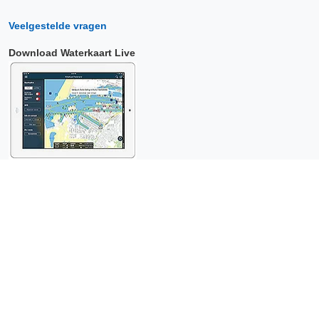
Veelgestelde vragen
Download Waterkaart Live
Copyright © 2026 Surfcheck |
Waterkaart Live
,
Zeeweer
,
Stroomatlas
en
Het Getij
: nautische data voor
anderhalf miljoen
bezoekers per jaar!
Dit is een
privacyvriendelijke website