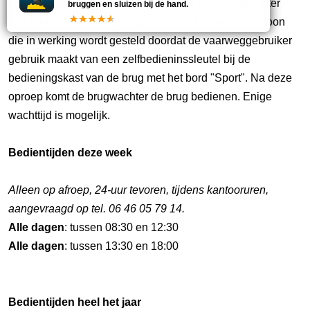
Opmerking:
De bruggen worden door één brugwachter
bruggen en sluizen bij de hand.
bediend. Deze wordt gewaarschuwd door een semafoon
die in werking wordt gesteld doordat de vaarweggebruiker
gebruik maakt van een zelfbedieninssleutel bij de
bedieningskast van de brug met het bord "Sport". Na deze
oproep komt de brugwachter de brug bedienen. Enige
wachttijd is mogelijk.
Bedientijden deze week
Alleen op afroep, 24-uur tevoren, tijdens kantooruren,
aangevraagd op tel. 06 46 05 79 14.
Alle dagen
: tussen 08:30 en 12:30
Alle dagen
: tussen 13:30 en 18:00
Bedientijden heel het jaar