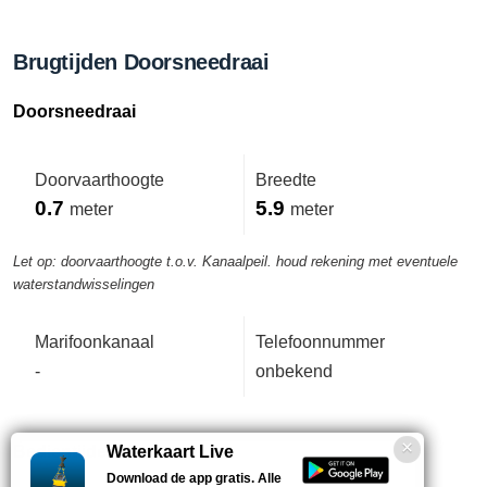
Brugtijden Doorsneedraai
Doorsneedraai
Doorvaarthoogte
Breedte
0.7
5.9
meter
meter
Let op: doorvaarthoogte t.o.v. Kanaalpeil. houd rekening met eventuele
waterstandwisselingen
Marifoonkanaal
Telefoonnummer
-
onbekend
Bedientijden deze week
Waterkaart Live
Download de app gratis. Alle