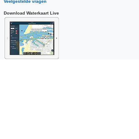
Veelgestelde vragen
Download Waterkaart Live
Copyright © 2026 Surfcheck |
Waterkaart Live
,
Zeeweer
,
Stroomatlas
en
Het Getij
: nautische data voor
anderhalf miljoen
bezoekers per jaar!
Dit is een
privacyvriendelijke website