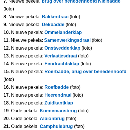
7.
Nieuwe pekela:
brug over benedenhoofd Kielbadde
(foto)
8.
Nieuwe pekela:
Bakkerdraai
(foto)
9.
Nieuwe pekela:
Dekbadde
(foto)
10.
Nieuwe pekela:
Ommelanderklap
11.
Nieuwe pekela:
Samenwerkingsdraai
(foto)
12.
Nieuwe pekela:
Onstwedderklap
(foto)
13.
Nieuwe pekela:
Verlaatjesdraai
(foto)
14.
Nieuwe pekela:
Eendrachtsklap
(foto)
15.
Nieuwe pekela:
Roerbadde, brug over benedenhoofd
(foto)
16.
Nieuwe pekela:
Roefbadde
(foto)
17.
Nieuwe pekela:
Heerendraai
(foto)
18.
Nieuwe pekela:
Zuidkantklap
19.
Oude pekela:
Koenemansbrug
(foto)
20.
Oude pekela:
Albionbrug
(foto)
21.
Oude pekela:
Camphuisbrug
(foto)