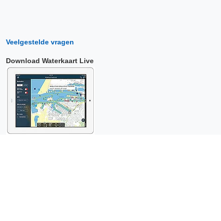
Veelgestelde vragen
Download Waterkaart Live
Copyright © 2026 Surfcheck |
Waterkaart Live
,
Zeeweer
,
Stroomatlas
en
Het Getij
: nautische data voor
anderhalf miljoen