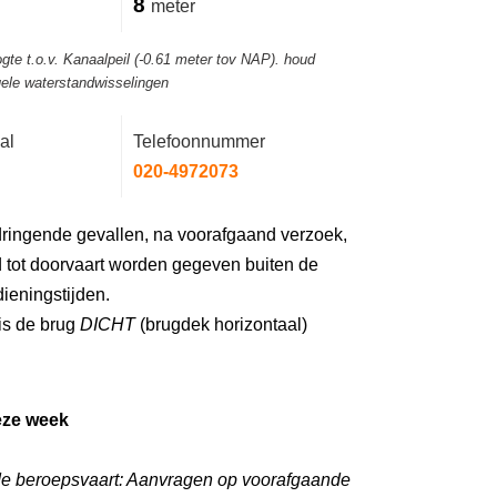
8
meter
gte t.o.v. Kanaalpeil (-0.61 meter tov NAP). houd
ele waterstandwisselingen
al
Telefoonnummer
020-4972073
dringende gevallen, na voorafgaand verzoek,
 tot doorvaart worden gegeven buiten de
ieningstijden.
is de brug
DICHT
(brugdek horizontaal)
eze week
de beroepsvaart: Aanvragen op voorafgaande