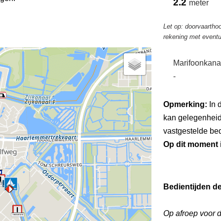
2.2
meter
Let op: doorvaarthoo
rekening met eventu
Marifoonkana
-
Opmerking:
In 
kan gelegenheid
vastgestelde bed
Op dit moment
Bedientijden d
Op afroep voor 