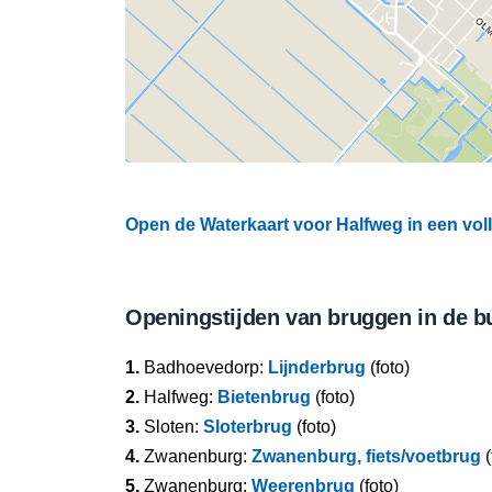
Open de Waterkaart voor Halfweg in een vol
Openingstijden van bruggen in de b
1.
Badhoevedorp:
Lijnderbrug
(foto)
2.
Halfweg:
Bietenbrug
(foto)
3.
Sloten:
Sloterbrug
(foto)
4.
Zwanenburg:
Zwanenburg, fiets/voetbrug
(
5.
Zwanenburg:
Weerenbrug
(foto)