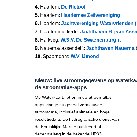
4.
Haarlem:
De Rietpol
5.
Haarlem:
Haarlemse Zeilvereniging
6.
Haarlem:
Jachtvereniging Watervrienden 
7.
Haarlemmerliede:
Jachthaven Bij van Ass
8.
Halfweg:
W.S.V. De Swaenenburght
9.
Nauerna/ assendelft:
Jachthaven Nauerna
(
10.
Spaarndam:
W.V. IJmond
Nieuw: live stroomgegevens op Waterkaar
de stroomatlas-apps
Op Waterkaart.net en in de Stroomatlas
apps vind je nu geheel vernieuwde
stroomdata, inclusief animatie en hoge
resolutiedata. De hydrografische dienst van
de Koninklijke Marine publiceert al
decennialang in de bekende HP33