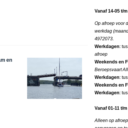
Vanaf 14-05 t/m
Op afroep voor 
werkdag (maandag
4972073.
Werkdagen
: tu
afroep
am en
Weekends en F
Beroepsvaart Al
Werkdagen
: tu
Weekends en F
Werkdagen
: tu
Vanaf 01-11 t/m
Alleen op afroe