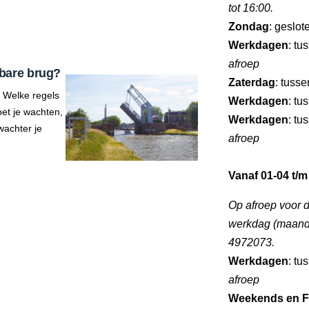
tot 16:00.
Zondag
: geslot
Werkdagen
: tu
afroep
bare brug?
Zaterdag
: tuss
 Welke regels
Werkdagen
: tu
et je wachten,
Werkdagen
: tu
wachter je
afroep
Vanaf 01-04 t/m
Op afroep voor 
werkdag (maandag
4972073.
Werkdagen
: tu
afroep
Weekends en F