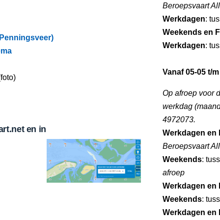
Beroepsvaart Al
Werkdagen
: tu
Weekends en F
(Penningsveer)
Werkdagen
: tu
ema
Vanaf 05-05 t/m
foto)
Op afroep voor 
werkdag (maandag
4972073.
t.net en in
Werkdagen en 
Beroepsvaart Al
Weekends
: tus
afroep
Werkdagen en 
Weekends
: tus
Werkdagen en 