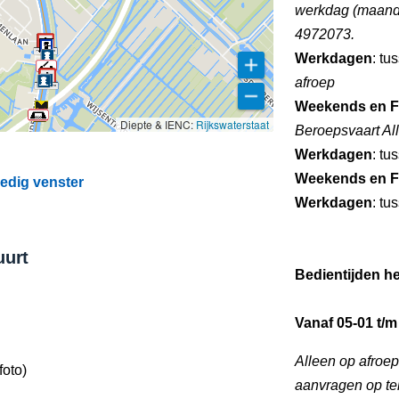
werkdag (maandag
4972073.
Werkdagen
: tu
afroep
Weekends en F
Diepte & IENC:
Rijkswaterstaat
Beroepsvaart Al
Werkdagen
: tu
Weekends en F
ledig venster
Werkdagen
: tu
uurt
Bedientijden he
Vanaf 05-01 t/m
Alleen op afroe
foto)
aanvragen op te