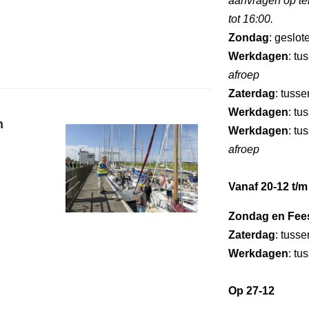
aanvragen op te
tot 16:00.
Zondag
: geslot
Werkdagen
: tu
afroep
Zaterdag
: tuss
Werkdagen
: tu
n
Werkdagen
: tu
afroep
Vanaf 20-12 t/m
Zondag en Fee
Zaterdag
: tuss
Werkdagen
: tu
Op 27-12