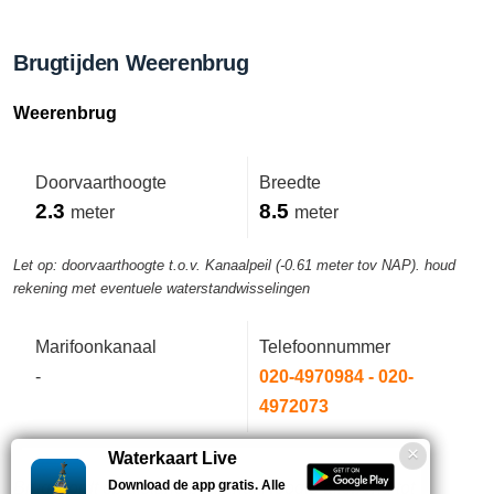
Brugtijden Weerenbrug
Weerenbrug
Doorvaarthoogte
Breedte
2.3
8.5
meter
meter
Let op: doorvaarthoogte t.o.v. Kanaalpeil (-0.61 meter tov NAP). houd
rekening met eventuele waterstandwisselingen
Marifoonkanaal
Telefoonnummer
-
020-4970984 - 020-
4972073
Waterkaart Live
Download de app gratis. Alle
Brug wordt op afstand bediend. Hoogte aflopend tot