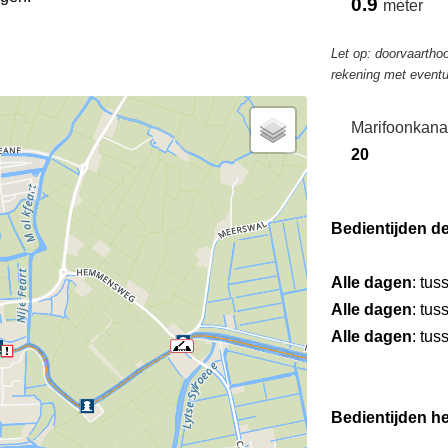
0.9
meter
Let op: doorvaarthoo
rekening met eventu
Marifoonkana
20
Bedientijden d
Alle dagen
: tus
Alle dagen
: tus
Alle dagen
: tus
Bedientijden he