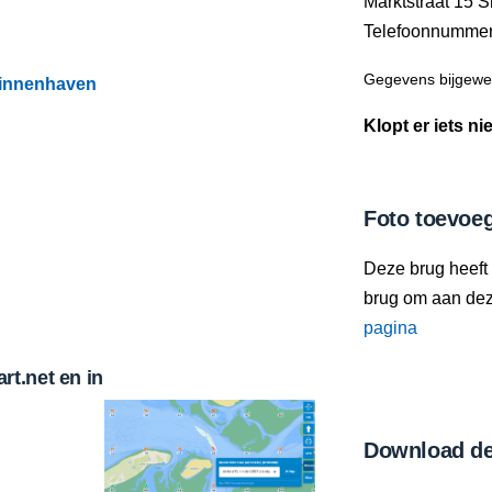
Marktstraat 15 
Telefoonnumme
Gegevens bijgewer
Binnenhaven
Klopt er iets ni
Foto toevoe
Deze brug heeft
brug om aan deze
pagina
t.net en in
Download de