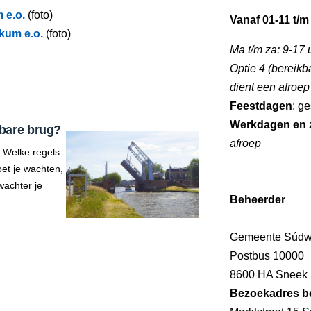
 e.o.
(foto)
Vanaf 01-11 t/m
kum e.o.
(foto)
Ma t/m za: 9-17 
Optie 4 (bereikb
dient een afroe
Feestdagen
: g
Werkdagen en 
bare brug?
afroep
 Welke regels
et je wachten,
wachter je
Beheerder
Gemeente Súdwe
Postbus 10000
8600 HA Sneek
Bezoekadres b