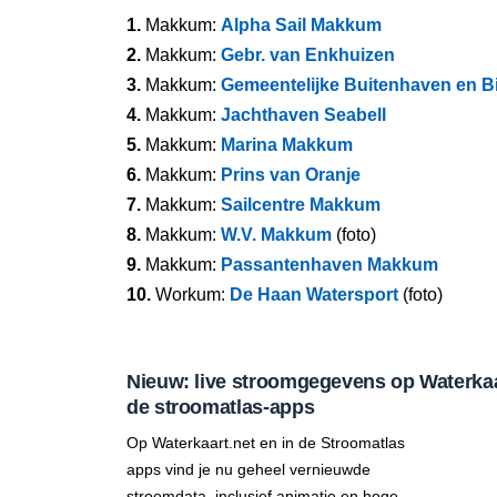
1.
Makkum:
Alpha Sail Makkum
2.
Makkum:
Gebr. van Enkhuizen
3.
Makkum:
Gemeentelijke Buitenhaven en 
4.
Makkum:
Jachthaven Seabell
5.
Makkum:
Marina Makkum
6.
Makkum:
Prins van Oranje
7.
Makkum:
Sailcentre Makkum
8.
Makkum:
W.V. Makkum
(foto)
9.
Makkum:
Passantenhaven Makkum
10.
Workum:
De Haan Watersport
(foto)
Nieuw: live stroomgegevens op Waterkaar
de stroomatlas-apps
Op Waterkaart.net en in de Stroomatlas
apps vind je nu geheel vernieuwde
stroomdata, inclusief animatie en hoge