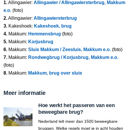
1.
Allingawier:
Allingawier / Allingawiersterbrug, Makkum
e.o.
(foto)
2.
Allingawier:
Allingawiersterbrug
3.
Kakeshoek:
Kakeshoek, brug
4.
Makkum:
Hemmensbrug
(foto)
5.
Makkum:
Korjusbrug
6.
Makkum:
Sluis Makkum / Zeesluis, Makkum e.o.
(foto)
7.
Makkum:
Rondwegbrug / Korjusbrug, Makkum e.o.
(foto)
8.
Makkum:
Makkum, brug over sluis
Meer informatie
Hoe werkt het passeren van een
beweegbare brug?
Nederland telt meer dan 1500 beweegbare
bruggen. Welke regels moet je in acht houden