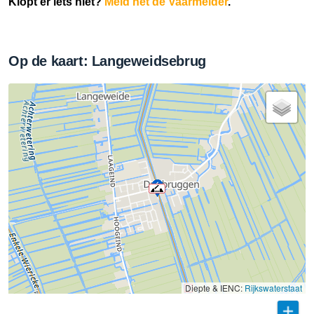
Klopt er iets niet?
Meld het de Vaarmelder
.
Op de kaart: Langeweidsebrug
Diepte & IENC:
Rijkswaterstaat