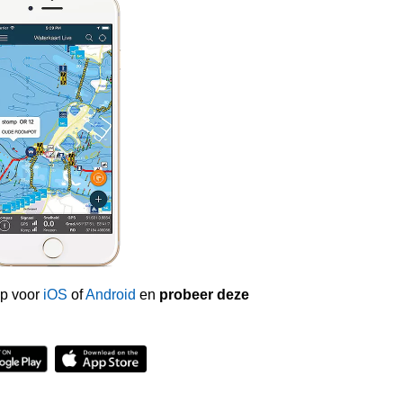
p voor
iOS
of
Android
en
probeer deze