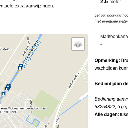
2.6
meter
tuele extra aanwijzingen.
Let op: doorvaarthoo
met eventuele wate
Marifoonkana
-
Opmerking:
Bru
wachttijden kun
Bedientijden d
Bediening aanvra
53254822, b.g.g
haven Middenmeer bevind zich hier.
Alle dagen
: tus