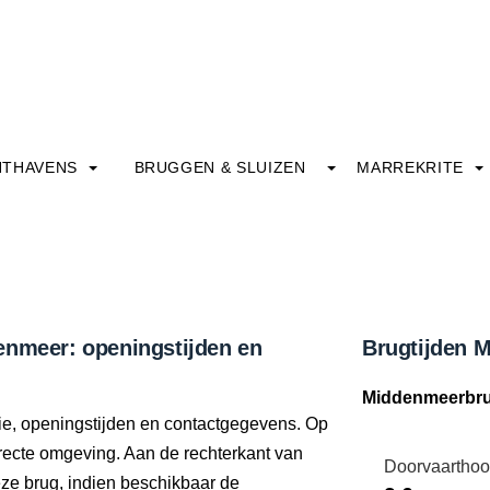
HTHAVENS
BRUGGEN & SLUIZEN
MARREKRITE
enmeer: openingstijden en
Brugtijden 
Middenmeerbrug
tie, openingstijden en contactgegevens. Op
directe omgeving. Aan de rechterkant van
Doorvaarthoo
eze brug, indien beschikbaar de