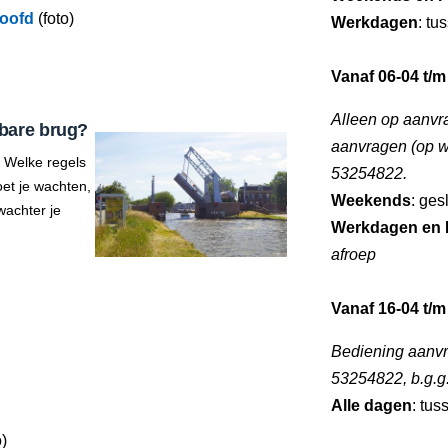
hoofd
(foto)
Werkdagen
: tu
Vanaf 06-04 t/m
Alleen op aanvr
bare brug?
aanvragen (op we
 Welke regels
53254822.
et je wachten,
Weekends
: ges
wachter je
Werkdagen en 
afroep
Vanaf 16-04 t/m
Bediening aanvra
53254822, b.g.g
Alle dagen
: tus
o)