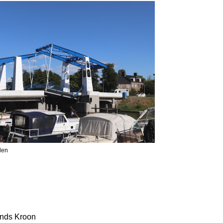
len
nds Kroon