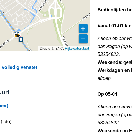
Bedientijden he
Vanaf 01-01 t/m
Alleen op aanvr
aanvragen (op we
Diepte & IENC:
Rijkswaterstaat
53254822.
Weekends
: ges
volledig venster
Werkdagen en 
afroep
uurt
Op 05-04
eer)
Alleen op aanvr
aanvragen (op we
(foto)
53254822.
Weekends en F