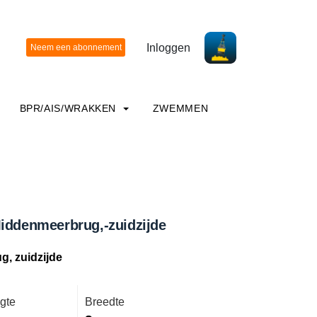
Inloggen
BPR/AIS/WRAKKEN
ZWEMMEN
Middenmeerbrug,-zuidzijde
, zuidzijde
gte
Breedte