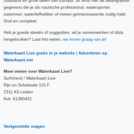
Duitsland en grote delen van Europa. Je vindt hier de belangrijkste
gegevens die je als nautische professional, watersporter,
zwemmer, waterliefhebber of meteo-geïnteresseerde nodig hebt.
Snel en compleet.
Heb je goede ideeën of suggesties, wil je samenwerken of data
hergebruiken? Laat het weten,
we horen graag van je!
Waterkaart Live gratis in je website
|
Adverteren op
Waterkaart.net
Meer weten over Waterkaart Live?
Surfcheck / Waterkaart Live
Rijn en Schiekade 115 F
2311 AS Leiden
Kvk: 61380431
Veelgestelde vragen