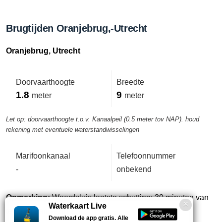
Brugtijden Oranjebrug,-Utrecht
Oranjebrug, Utrecht
Doorvaarthoogte
Breedte
1.8
9
meter
meter
Let op: doorvaarthoogte t.o.v. Kanaalpeil (0.5 meter tov NAP). houd
rekening met eventuele waterstandwisselingen
Marifoonkanaal
Telefoonnummer
-
onbekend
Opmerking:
Weerdsluis laatste schutting: 30 minuten van
Waterkaart Live
tevoren aanwezig zijn.
Download de app gratis. Alle