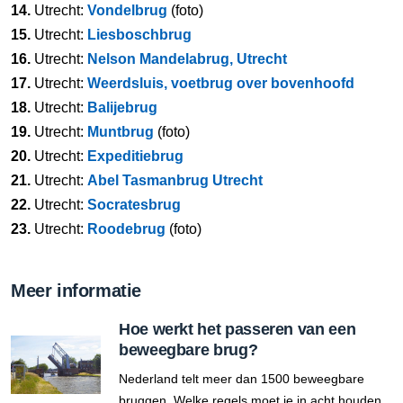
14.
Utrecht:
Vondelbrug
(foto)
15.
Utrecht:
Liesboschbrug
16.
Utrecht:
Nelson Mandelabrug, Utrecht
17.
Utrecht:
Weerdsluis, voetbrug over bovenhoofd
18.
Utrecht:
Balijebrug
19.
Utrecht:
Muntbrug
(foto)
20.
Utrecht:
Expeditiebrug
21.
Utrecht:
Abel Tasmanbrug Utrecht
22.
Utrecht:
Socratesbrug
23.
Utrecht:
Roodebrug
(foto)
Meer informatie
Hoe werkt het passeren van een
beweegbare brug?
Nederland telt meer dan 1500 beweegbare
bruggen. Welke regels moet je in acht houden