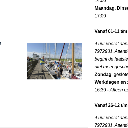
14:00
Maandag, Dins
17:00
Vanaf 01-11 t/m
n
4 uur vooraf aa
7972931. Attentie
begint de laatst
niet meer gesch
Zondag
: geslot
Werkdagen en 
16:30 -
Alleen o
Vanaf 26-12 t/m
4 uur vooraf aa
7972931. Attentie