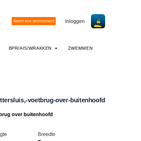
Inloggen
BPR/AIS/WRAKKEN
ZWEMMEN
ttersluis,-voetbrug-over-buitenhoofd
tbrug over buitenhoofd
gte
Breedte