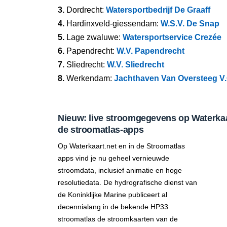
3.
Dordrecht:
Watersportbedrijf De Graaff
4.
Hardinxveld-giessendam:
W.S.V. De Snap
5.
Lage zwaluwe:
Watersportservice Crezée
6.
Papendrecht:
W.V. Papendrecht
7.
Sliedrecht:
W.V. Sliedrecht
8.
Werkendam:
Jachthaven Van Oversteeg V.
Nieuw: live stroomgegevens op Waterkaar
de stroomatlas-apps
Op Waterkaart.net en in de Stroomatlas
apps vind je nu geheel vernieuwde
stroomdata, inclusief animatie en hoge
resolutiedata. De hydrografische dienst van
de Koninklijke Marine publiceert al
decennialang in de bekende HP33
stroomatlas de stroomkaarten van de