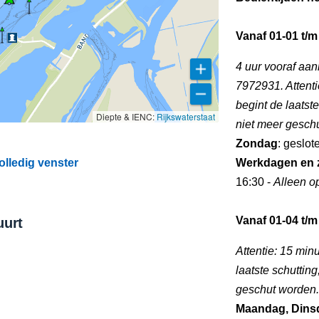
Vanaf 01-01 t/m
4 uur vooraf aa
7972931. Attentie
begint de laatst
Diepte & IENC:
Rijkswaterstaat
niet meer gesch
Zondag
: geslot
olledig venster
Werkdagen en 
16:30 -
Alleen o
Vanaf 01-04 t/m
uurt
Attentie: 15 minu
laatste schuttin
geschut worden.
Maandag, Dins