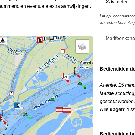
2.6
meter
ummers, en eventuele extra aanwijzingen.
Let op: doorvaartho
waterstandwisselin
Marifoonkana
-
Afgezet door middel van een boeien. J
verder.
Bedientijden d
969
Attentie: 15 minu
laatste schuttin
geschut worden.
970
Alle dagen
: tus
Bedientijden he