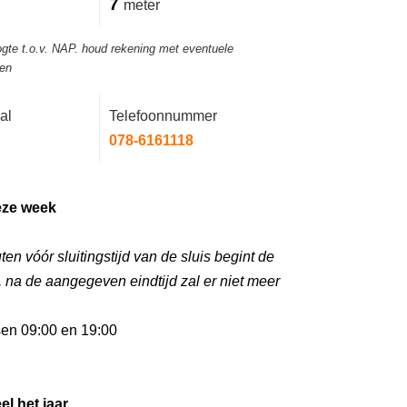
7
meter
ogte t.o.v. NAP. houd rekening met eventuele
gen
al
Telefoonnummer
078-6161118
e kunt niet
eze week
ten vóór sluitingstijd van de sluis begint de
g, na de aangegeven eindtijd zal er niet meer
sen 09:00 en 19:00
el het jaar