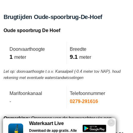
Brugtijden Oude-spoorbrug-De-Hoef
Oude spoorbrug De Hoef
Doorvaarthoogte
Breedte
1
9.1
meter
meter
Let op: doorvaarthoogte t.o.v. Kanaalpeil (-0.4 meter tov NAP). houd
rekening met eventuele waterstandwisselingen
Marifoonkanaal
Telefoonnummer
-
0279-291616
Opmerking:
Oproepen van de brugwachter via een
Waterkaart Live
drukknop bij de brug. Als er na 15 minuten nog geen
Download de app gratis. Alle