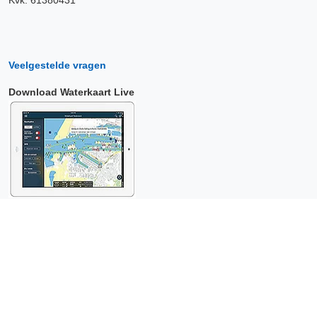
Kvk: 61380431
Veelgestelde vragen
Download Waterkaart Live
Copyright © 2026 Surfcheck |
Waterkaart Live
,
Zeeweer
,
Stroomatlas
en
Het Getij
: nautische data voor
anderhalf miljoen