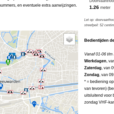
Doorvaarthoo
ummers, en eventuele extra aanwijzingen.
1.26
meter
Let op: doorvaartho
streefpeil: 52 centi
Bedientijden d
Vanaf 01-06 t/m
Werkdagen
, va
Zaterdag
, van 0
Zondag
, van 09
* = bediening op
van tevoren) (ber
uitsluitend voor
zondag VHF-kan