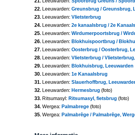
21.
Leeuwarden:
Spoorbrug Greuns / Spoor
22.
Leeuwarden:
Greunsbrug / Greunsbrug,
23.
Leeuwarden:
Vlietsterbrug
24.
Leeuwarden:
2e kanaalsbrug / 2e Kanaa
25.
Leeuwarden:
Wirdumerpoortsbrug / Wir
26.
Leeuwarden:
Blokhuispoortbrug / Blokh
27.
Leeuwarden:
Oosterbrug / Oosterbrug, 
28.
Leeuwarden:
Vlietsterbrug / Vlietsterbr
29.
Leeuwarden:
Blokhuisbrug, Leeuwarden
30.
Leeuwarden:
1e Kanaalsbrug
31.
Leeuwarden:
Slauerhoffbrug, Leeuwarde
32.
Leeuwarden:
Hermesbrug
(foto)
33.
Ritsumasyl:
Ritsumasyl, fietsbrug
(foto)
34.
Wergea:
Palmabrege
(foto)
35.
Wergea:
Palmabrêge / Palmabrêge, Werge