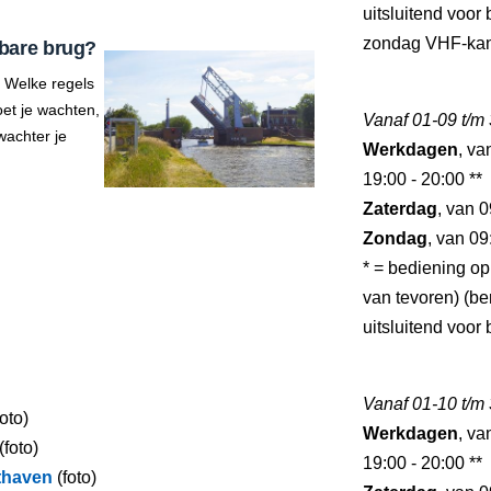
uitsluitend voor
zondag VHF-kan
bare brug?
 Welke regels
et je wachten,
Vanaf 01-09 t/m
wachter je
Werkdagen
, va
19:00 - 20:00 **
Zaterdag
, van 0
Zondag
, van 09
* = bediening op
van tevoren) (ber
uitsluitend voo
Vanaf 01-10 t/m
oto)
Werkdagen
, va
(foto)
19:00 - 20:00 **
thaven
(foto)