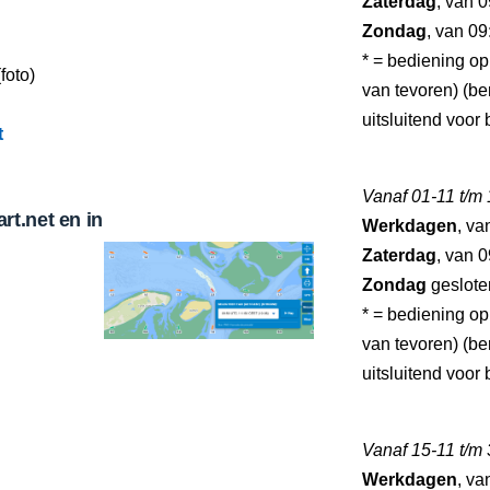
Zaterdag
, van 0
Zondag
, van 09
* = bediening op
foto)
van tevoren) (ber
uitsluitend voo
t
Vanaf 01-11 t/m
t.net en in
Werkdagen
, va
Zaterdag
, van 0
Zondag
geslote
* = bediening op
van tevoren) (ber
uitsluitend voo
Vanaf 15-11 t/m
Werkdagen
, va