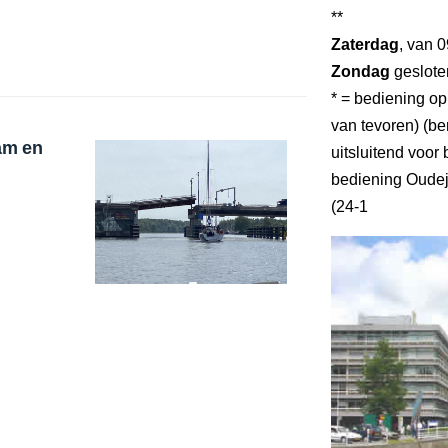
**
Zaterdag
, van 0
Zondag
geslote
* = bediening op
van tevoren) (ber
am en
uitsluitend voo
bediening Oudej
(24-1