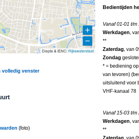
Bedientijden he
Vanaf 01-01 t/m
Werkdagen
, va
**
Zaterdag
, van 0
Diepte & IENC:
Rijkswaterstaat
Zondag
geslote
* = bediening op
volledig venster
van tevoren) (ber
uitsluitend voo
VHF-kanaal 78
uurt
Vanaf 15-03 t/m
Werkdagen
, va
uwarden
(foto)
**
Zaterdag
, van 0