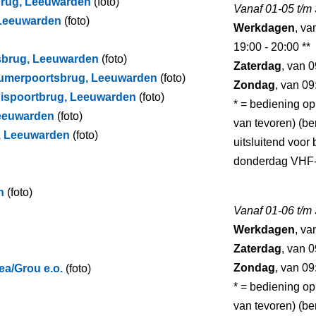
brug, Leeuwarden
(foto)
Vanaf 01-05 t/m
 Leeuwarden
(foto)
Werkdagen
, va
19:00 - 20:00 **
lsbrug, Leeuwarden
(foto)
Zaterdag
, van 0
dumerpoortsbrug, Leeuwarden
(foto)
Zondag
, van 09
uispoortbrug, Leeuwarden
(foto)
* = bediening op
Leeuwarden
(foto)
van tevoren) (ber
ug, Leeuwarden
(foto)
uitsluitend voo
donderdag VHF-
n
(foto)
Vanaf 01-06 t/m
Werkdagen
, va
Zaterdag
, van 0
Zondag
, van 09
a/Grou e.o.
(foto)
* = bediening op
van tevoren) (ber