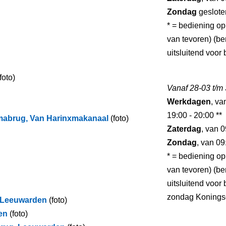
Zondag
geslote
* = bediening op
van tevoren) (ber
uitsluitend voo
foto)
Vanaf 28-03 t/m
Werkdagen
, va
19:00 - 20:00 **
mabrug, Van Harinxmakanaal
(foto)
Zaterdag
, van 0
Zondag
, van 09
* = bediening op
van tevoren) (ber
uitsluitend voo
zondag Koningsd
 Leeuwarden
(foto)
en
(foto)