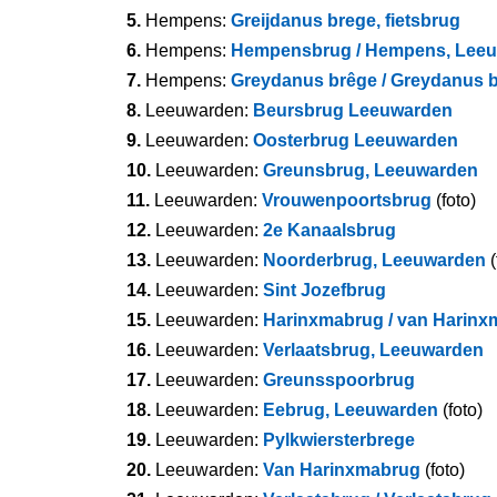
5.
Hempens:
Greijdanus brege, fietsbrug
6.
Hempens:
Hempensbrug / Hempens, Lee
7.
Hempens:
Greydanus brêge / Greydanus 
8.
Leeuwarden:
Beursbrug Leeuwarden
9.
Leeuwarden:
Oosterbrug Leeuwarden
10.
Leeuwarden:
Greunsbrug, Leeuwarden
11.
Leeuwarden:
Vrouwenpoortsbrug
(foto)
12.
Leeuwarden:
2e Kanaalsbrug
13.
Leeuwarden:
Noorderbrug, Leeuwarden
(
14.
Leeuwarden:
Sint Jozefbrug
15.
Leeuwarden:
Harinxmabrug / van Harinx
16.
Leeuwarden:
Verlaatsbrug, Leeuwarden
17.
Leeuwarden:
Greunsspoorbrug
18.
Leeuwarden:
Eebrug, Leeuwarden
(foto)
19.
Leeuwarden:
Pylkwiersterbrege
20.
Leeuwarden:
Van Harinxmabrug
(foto)