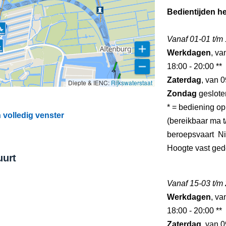
Bedientijden he
Vanaf 01-01 t/m
Werkdagen
, va
18:00 - 20:00 **
Zaterdag
, van 0
Diepte & IENC:
Rijkswaterstaat
Zondag
geslote
* = bediening op
volledig venster
(bereikbaar ma t/
beroepsvaart N
Hoogte vast ged
uurt
Vanaf 15-03 t/m
Werkdagen
, va
18:00 - 20:00 **
Zaterdag
, van 0