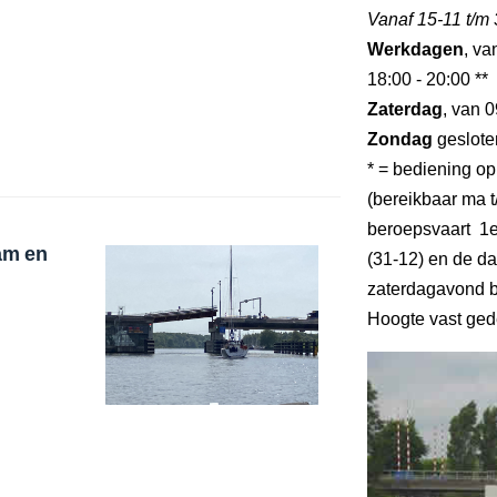
Vanaf 15-11 t/m
Werkdagen
, va
18:00 - 20:00 **
Zaterdag
, van 0
Zondag
geslote
* = bediening op
(bereikbaar ma t/
beroepsvaart 1e
am en
(31-12) en de da
zaterdagavond b
Hoogte vast ged