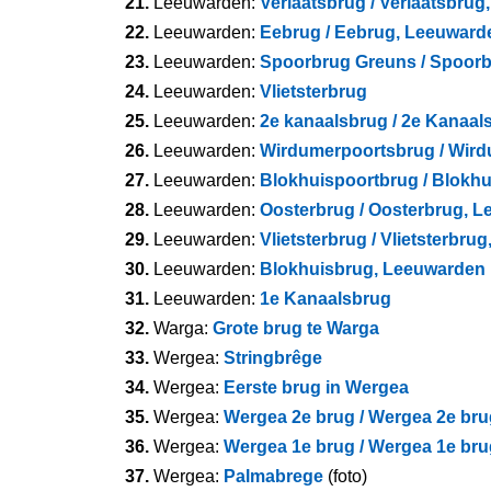
21.
Leeuwarden:
Verlaatsbrug / Verlaatsbru
22.
Leeuwarden:
Eebrug / Eebrug, Leeuward
23.
Leeuwarden:
Spoorbrug Greuns / Spoor
24.
Leeuwarden:
Vlietsterbrug
25.
Leeuwarden:
2e kanaalsbrug / 2e Kanaa
26.
Leeuwarden:
Wirdumerpoortsbrug / Wir
27.
Leeuwarden:
Blokhuispoortbrug / Blokh
28.
Leeuwarden:
Oosterbrug / Oosterbrug, 
29.
Leeuwarden:
Vlietsterbrug / Vlietsterbr
30.
Leeuwarden:
Blokhuisbrug, Leeuwarden
31.
Leeuwarden:
1e Kanaalsbrug
32.
Warga:
Grote brug te Warga
33.
Wergea:
Stringbrêge
34.
Wergea:
Eerste brug in Wergea
35.
Wergea:
Wergea 2e brug / Wergea 2e bru
36.
Wergea:
Wergea 1e brug / Wergea 1e bru
37.
Wergea:
Palmabrege
(foto)