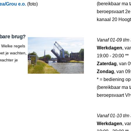
(bereikbaar ma t/
a/Grou e.o.
(foto)
beroepsvaart 2e
kanaal 20 Hoogt
bare brug?
Vanaf 01-09 t/m
 Welke regels
Werkdagen
, va
et je wachten,
19:00 - 20:00 **
wachter je
Zaterdag
, van 0
Zondag
, van 09
* = bediening op
(bereikbaar ma t/
beroepsvaart VH
Vanaf 01-10 t/m
Werkdagen
, va