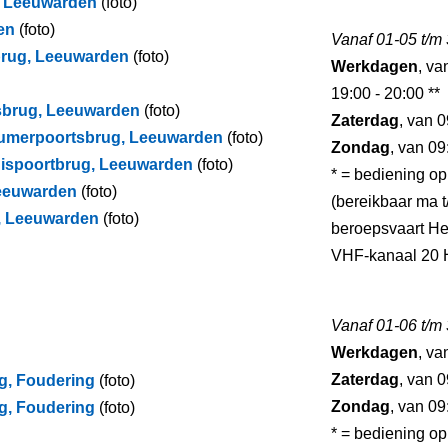
g, Leeuwarden
(foto)
en
(foto)
Vanaf 01-05 t/m
brug, Leeuwarden
(foto)
Werkdagen
, va
19:00 - 20:00 **
lsbrug, Leeuwarden
(foto)
Zaterdag
, van 0
dumerpoortsbrug, Leeuwarden
(foto)
Zondag
, van 09
uispoortbrug, Leeuwarden
(foto)
* = bediening op
Leeuwarden
(foto)
(bereikbaar ma t/
ug, Leeuwarden
(foto)
beroepsvaart He
VHF-kanaal 20 H
Vanaf 01-06 t/m
Werkdagen
, va
Zaterdag
, van 0
g, Foudering
(foto)
Zondag
, van 09
g, Foudering
(foto)
* = bediening op