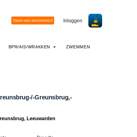
Inloggen
BPR/AIS/WRAKKEN
ZWEMMEN
Greunsbrug-/-Greunsbrug,-
Greunsbrug, Leeuwarden