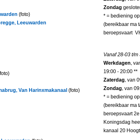
Zondag
geslote
uwarden
(foto)
* = bediening op
bregge, Leeuwarden
(bereikbaar ma t/
beroepsvaart V
Vanaf 28-03 t/m
Werkdagen
, va
19:00 - 20:00 **
foto)
Zaterdag
, van 0
Zondag
, van 09
mabrug, Van Harinxmakanaal
(foto)
* = bediening op
(bereikbaar ma t/
beroepsvaart 2e
Koningsdag heef
kanaal 20 Hoogt