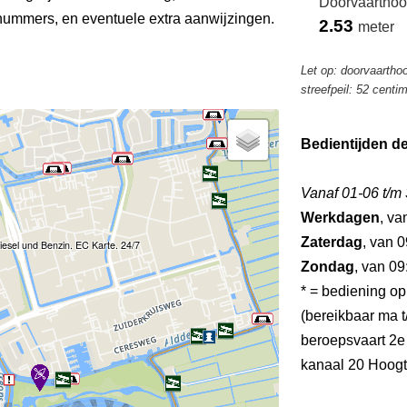
Doorvaarthoo
ummers, en eventuele extra aanwijzingen.
2.53
meter
Let op: doorvaartho
streefpeil: 52 centi
Bedientijden d
Vanaf 01-06 t/m
Werkdagen
, va
Zaterdag
, van 0
iesel und Benzin. EC Karte. 24/7
Zondag
, van 09
* = bediening op
(bereikbaar ma t/
beroepsvaart 2e
kanaal 20 Hoogt