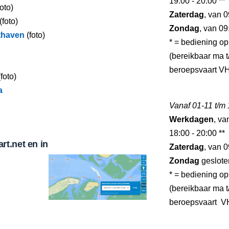
19:00 - 20:00 **
oto)
Zaterdag
, van 0
(foto)
Zondag
, van 09
thaven
(foto)
* = bediening op
(bereikbaar ma t/
beroepsvaart VH
foto)
a
Vanaf 01-11 t/m
Werkdagen
, va
18:00 - 20:00 **
t.net en in
Zaterdag
, van 0
Zondag
geslote
* = bediening op
(bereikbaar ma t/
beroepsvaart VH