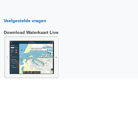
Veelgestelde vragen
Download Waterkaart Live
Copyright © 2026 Surfcheck |
Waterkaart Live
,
Zeeweer
,
Stroomatlas
en
Het Getij
: nautische data voor
anderhalf miljoen
bezoekers per jaar!