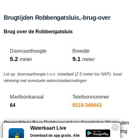
Brugtijden Robbengatsluis,-brug-over
Brug over de Robbengatsluis
Doorvaarthoogte
Breedte
5.2
9.1
meter
meter
Let op: doorvaarthoogte t.o.v. streefpeil (2.5 meter tov NAP). houd
rekening met eventuele waterstandwisselingen
Marifoonkanaal
Telefoonnummer
64
0519-349043
Opmerking:
Brug Robbengatsluis: Spertijden 20 minuten
Waterkaart Live
voor vertrek. veerboot. Robbengatsluis: Laatste schutting
Download de app gratis. Alle