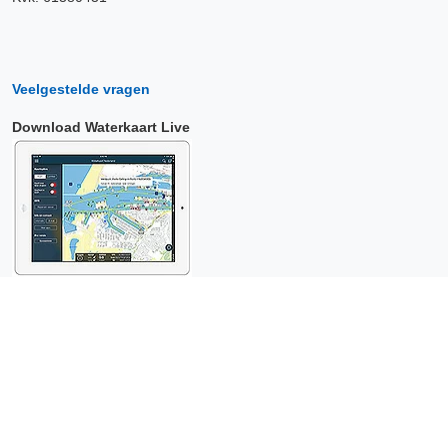
Veelgestelde vragen
Download Waterkaart Live
Copyright © 2026 Surfcheck |
Waterkaart Live
,
Zeeweer
,
Stroomatlas
en
Het Getij
: nautische data voor
anderhalf miljoen