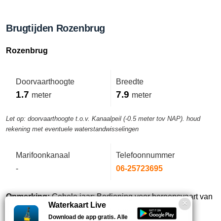
Brugtijden Rozenbrug
Rozenbrug
Doorvaarthoogte
Breedte
1.7
7.9
meter
meter
Let op: doorvaarthoogte t.o.v. Kanaalpeil (-0.5 meter tov NAP). houd
rekening met eventuele waterstandwisselingen
Marifoonkanaal
Telefoonnummer
-
06-25723695
Opmerking:
Gehele jaar: Bediening voor beroepsvaart van
Waterkaart Live
06:00-09:00u en 20:00-22:00u, aanvragen 24 uur van
Download de app gratis. Alle