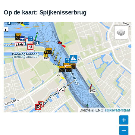
Op de kaart: Spijkenisserbrug
1003
1002
Diepte & IENC:
Rijkswaterstaat