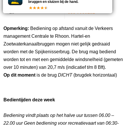
bruggen en sluizen bij de hand.
Marifoonkanaal
Telefoonnummer
18
088-7985132
Opmerking:
Bediening op afstand vanuit de Verkeers
management Centrale te Rhoon. Hartel-en
Zoetwaterkanaalbruggen mogen niet gelijk gedraaid
worden met de Spijkenisserbrug. De brug mag bediend
worden tot en met een gemiddelde windsnelheid (gemeten
over 10 minuten) van 20,7 m/s (indicatief t/m 8 Bft).
Op dit moment
is de brug
DICHT
(brugdek horizontaal)
Bedientijden deze week
Bediening vindt plaats op het halve uur tussen 06.00 –
22.00 uur Geen bediening voor recreatievaart van 06:30-