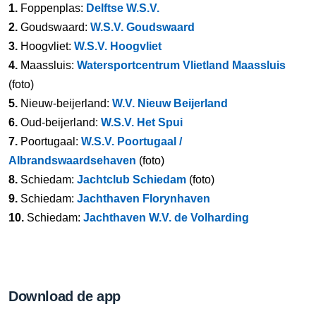
1.
Foppenplas:
Delftse W.S.V.
2.
Goudswaard:
W.S.V. Goudswaard
3.
Hoogvliet:
W.S.V. Hoogvliet
4.
Maassluis:
Watersportcentrum Vlietland Maassluis
(foto)
5.
Nieuw-beijerland:
W.V. Nieuw Beijerland
6.
Oud-beijerland:
W.S.V. Het Spui
7.
Poortugaal:
W.S.V. Poortugaal /
Albrandswaardsehaven
(foto)
8.
Schiedam:
Jachtclub Schiedam
(foto)
9.
Schiedam:
Jachthaven Florynhaven
10.
Schiedam:
Jachthaven W.V. de Volharding
Download de app