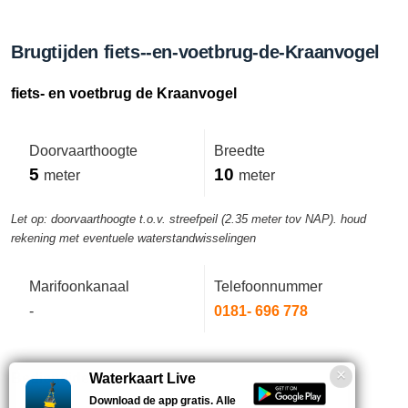
Brugtijden fiets--en-voetbrug-de-Kraanvogel
fiets- en voetbrug de Kraanvogel
Doorvaarthoogte
Breedte
5
10
meter
meter
Let op: doorvaarthoogte t.o.v. streefpeil (2.35 meter tov NAP). houd
rekening met eventuele waterstandwisselingen
Marifoonkanaal
Telefoonnummer
-
0181- 696 778
Bedientijden deze week
Waterkaart Live
Download de app gratis. Alle