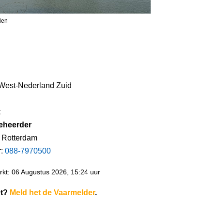
len
 West-Nederland Zuid
t
eheerder
 Rotterdam
r:
088-7970500
kt: 06 Augustus 2026, 15:24 uur
et?
Meld het de Vaarmelder
.