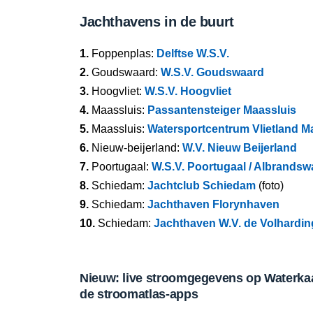
Jachthavens in de buurt
1.
Foppenplas:
Delftse W.S.V.
2.
Goudswaard:
W.S.V. Goudswaard
3.
Hoogvliet:
W.S.V. Hoogvliet
4.
Maassluis:
Passantensteiger Maassluis
5.
Maassluis:
Watersportcentrum Vlietland M
6.
Nieuw-beijerland:
W.V. Nieuw Beijerland
7.
Poortugaal:
W.S.V. Poortugaal / Albrands
8.
Schiedam:
Jachtclub Schiedam
(foto)
9.
Schiedam:
Jachthaven Florynhaven
10.
Schiedam:
Jachthaven W.V. de Volhardin
Nieuw: live stroomgegevens op Waterkaar
de stroomatlas-apps