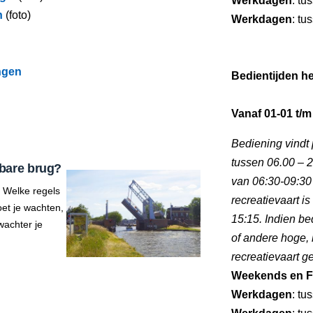
Werkdagen
: tu
n
(foto)
Werkdagen
: tu
ngen
Bedientijden he
Vanaf 01-01 t/m
Bediening vindt 
tussen 06.00 – 2
bare brug?
van 06:30-09:30
 Welke regels
recreatievaart i
et je wachten,
15:15. Indien be
wachter je
of andere hoge,
recreatievaart 
Weekends en F
Werkdagen
: tu