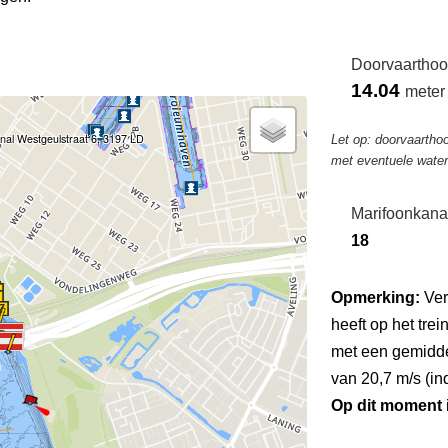
Doorvaarthoo
14.04
meter
nal Westgeulstraat 6, 3197 LD
Let op: doorvaarthoo
met eventuele wate
Marifoonkana
18
Opmerking:
Ver
heeft op het tre
met een gemidde
van 20,7 m/s (indi
Op dit moment