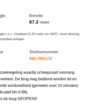
gte
Breedte
87.3
meter
gte t.o.v. streefpeil (2.26 meter tov NAP). houd rekening
rstandwisselingen
al
Telefoonnummer
088-7985132
zoekregeling waarbij scheepvaart voorrang
inverkeer. De brug mag bediend worden tot en
lde windsnelheid (gemeten over 10 minuten)
catief t/m 8 Bft).
is de brug
GEOPEND