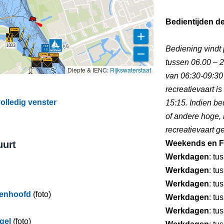
Bedientijden d
1003
Bediening vindt 
tussen 06.00 – 2
Diepte & IENC:
Rijkswaterstaat
van 06:30-09:30
recreatievaart i
olledig venster
15:15. Indien be
of andere hoge,
recreatievaart 
uurt
Weekends en F
Werkdagen
: tu
Werkdagen
: tu
Werkdagen
: tu
nenhoofd
(foto)
Werkdagen
: tu
Werkdagen
: tu
gel
(foto)