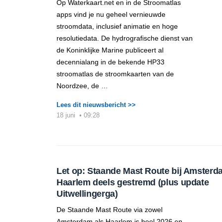
Op Waterkaart.net en in de Stroomatlas
apps vind je nu geheel vernieuwde
stroomdata, inclusief animatie en hoge
resolutiedata. De hydrografische dienst van
de Koninklijke Marine publiceert al
decennialang in de bekende HP33
stroomatlas de stroomkaarten van de
Noordzee, de …
Lees dit nieuwsbericht >>
18 juni
•
09:28
Let op: Staande Mast Route bij Amsterd
Haarlem deels gestremd (plus update
Uitwellingerga)
De Staande Mast Route via zowel
Amsterdam als Haarlem is heel 2026 en