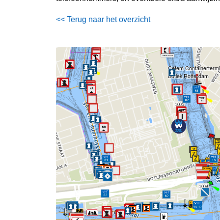
<< Terug naar het overzicht
Cetem Containertermi
Botlek Rotterdam
1005
1004