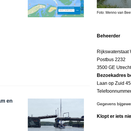
Foto: Menno van Bee
Beheerder
Rijkswaterstaat
Postbus 2232
3500 GE Utrech
Bezoekadres b
Laan op Zuid 45
Telefoonnumme
am en
Gegevens bijgewer
Klopt er iets ni