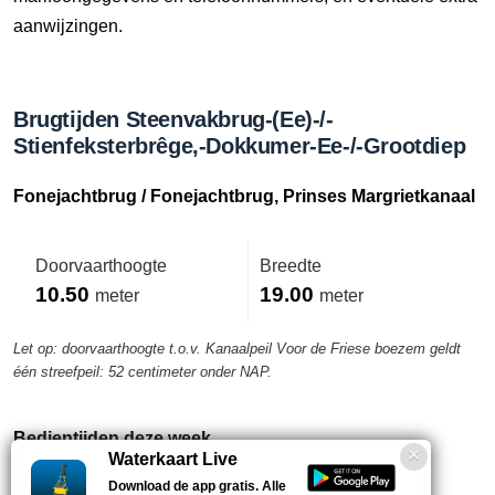
aanwijzingen.
Brugtijden Steenvakbrug-(Ee)-/-
Stienfeksterbrêge,-Dokkumer-Ee-/-Grootdiep
Fonejachtbrug / Fonejachtbrug, Prinses Margrietkanaal
Doorvaarthoogte
Breedte
10.50
19.00
meter
meter
Let op: doorvaarthoogte t.o.v. Kanaalpeil Voor de Friese boezem geldt
één streefpeil: 52 centimeter onder NAP.
Bedientijden deze week
Waterkaart Live
Download de app gratis. Alle