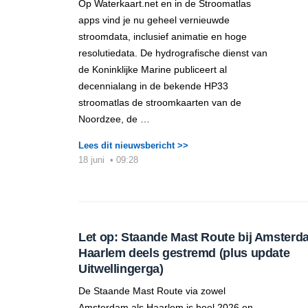
Op Waterkaart.net en in de Stroomatlas
apps vind je nu geheel vernieuwde
stroomdata, inclusief animatie en hoge
resolutiedata. De hydrografische dienst van
de Koninklijke Marine publiceert al
decennialang in de bekende HP33
stroomatlas de stroomkaarten van de
Noordzee, de …
Lees dit nieuwsbericht >>
18 juni
•
09:28
Let op: Staande Mast Route bij Amsterd
Haarlem deels gestremd (plus update
Uitwellingerga)
De Staande Mast Route via zowel
Amsterdam als Haarlem is heel 2026 en