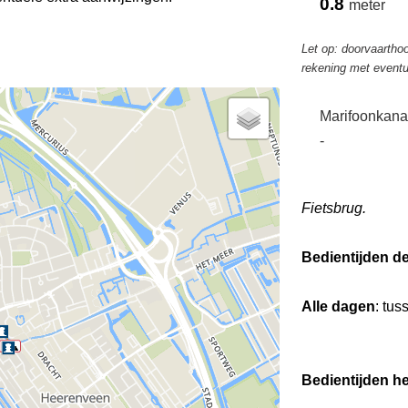
0.8
meter
Let op: doorvaarthoo
rekening met eventu
Marifoonkana
-
Fietsbrug.
Bedientijden d
Alle dagen
: tus
Bedientijden he