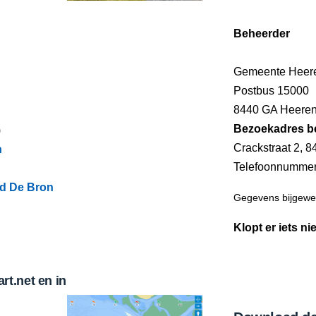
Beheerder
Gemeente Heer
Postbus 15000
8440 GA Heere
Bezoekadres b
)
Crackstraat 2, 
n
Telefoonnumme
d De Bron
Gegevens bijgewer
Klopt er iets ni
t.net en in