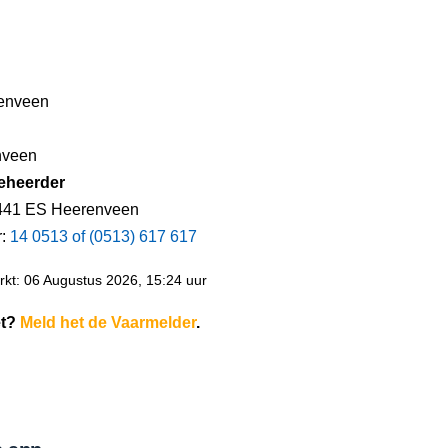
enveen
nveen
eheerder
8441 ES Heerenveen
r:
14 0513 of (0513) 617 617
kt: 06 Augustus 2026, 15:24 uur
et?
Meld het de Vaarmelder
.