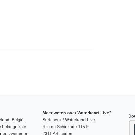
Meer weten over Waterkaart Live?
Do
land, België,
Surfcheck / Waterkaart Live
 belangrijkste
Rijn en Schiekade 115 F
orter, zwemmer,
2311 AS Leiden