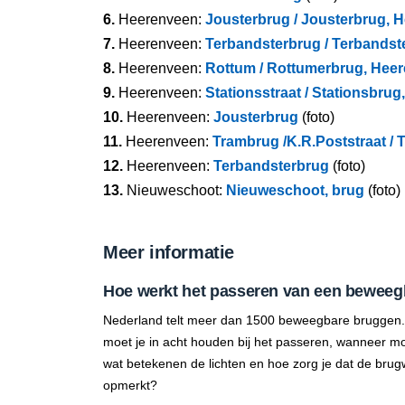
6.
Heerenveen:
Jousterbrug / Jousterbrug, 
7.
Heerenveen:
Terbandsterbrug / Terbandst
8.
Heerenveen:
Rottum / Rottumerbrug, Hee
9.
Heerenveen:
Stationsstraat / Stationsbru
10.
Heerenveen:
Jousterbrug
(foto)
11.
Heerenveen:
Trambrug /K.R.Poststraat / 
12.
Heerenveen:
Terbandsterbrug
(foto)
13.
Nieuweschoot:
Nieuweschoot, brug
(foto)
Meer informatie
Hoe werkt het passeren van een beweeg
Nederland telt meer dan 1500 beweegbare bruggen.
moet je in acht houden bij het passeren, wanneer mo
wat betekenen de lichten en hoe zorg je dat de brug
opmerkt?