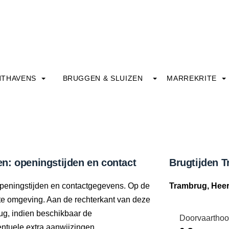
HTHAVENS
BRUGGEN & SLUIZEN
MARREKRITE
n: openingstijden en contact
Brugtijden 
openingstijden en contactgegevens. Op de
Trambrug, Hee
ecte omgeving. Aan de rechterkant van deze
ug, indien beschikbaar de
Doorvaarthoo
tuele extra aanwijzingen.