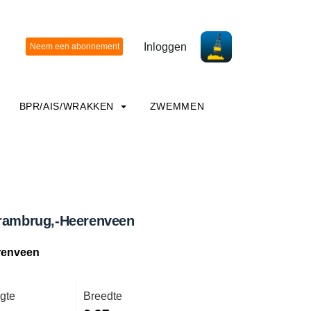
Inloggen
BPR/AIS/WRAKKEN
ZWEMMEN
Trambrug,-Heerenveen
renveen
gte
Breedte