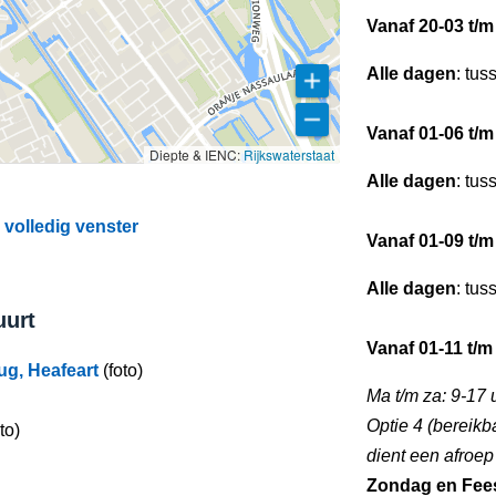
Vanaf 20-03 t/m
Alle dagen
: tus
Vanaf 01-06 t/m
Diepte & IENC:
Rijkswaterstaat
Alle dagen
: tus
volledig venster
Vanaf 01-09 t/m
Alle dagen
: tus
uurt
Vanaf 01-11 t/m
ug, Heafeart
(foto)
Ma t/m za: 9-17 
Optie 4 (bereikb
to)
dient een afroe
Zondag en Fee