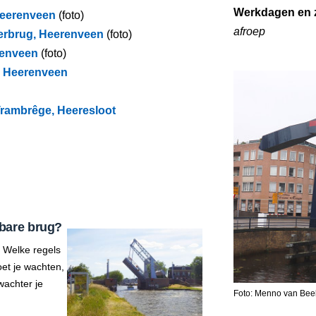
Werkdagen en 
Heerenveen
(foto)
afroep
erbrug, Heerenveen
(foto)
renveen
(foto)
g, Heerenveen
Trambrêge, Heeresloot
bare brug?
 Welke regels
et je wachten,
wachter je
Foto: Menno van Bee