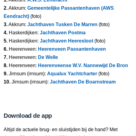
2.
Akkrum:
Gemeentelijke Passantenhaven (AWS
Eendracht)
(foto)
3.
Akkrum:
Jachthaven Tusken De Marren
(foto)
4.
Haskerdijken:
Jachthaven Postma
5.
Haskerdijken:
Jachthaven Heeresloot
(foto)
6.
Heerenveen:
Heerenveen Passantenhaven
7.
Heerenveen:
De Welle
8.
Heerenveen:
Heerenveense W.V. Nannewijd De Bron
9.
Jirnsum (irnsum):
Aqualux Yachtcharter
(foto)
10.
Jirnsum (irnsum):
Jachthaven De Boarnstream
Download de app
Altijd de actuele brug- en sluistijden bij de hand? Met