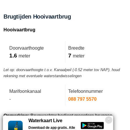
Brugtijden Hooivaartbrug
Hooivaartbrug
Doorvaarthoogte
Breedte
1.6
7
meter
meter
Let op: doorvaarthoogte t.o.v. Kanaalpeil (-0.52 meter tov NAP). houd
rekening met eventuele waterstandwisselingen
Marifoonkanaal
Telefoonnummer
-
088 797 5570
Opmerking:
Brugwachter bedient meerdere bruggen
Waterkaart Live
waardoor wachttijden kunnen ontstaan.
Download de app gratis. Alle