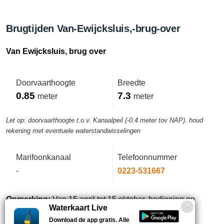
Brugtijden Van-Ewijcksluis,-brug-over
Van Ewijcksluis, brug over
Doorvaarthoogte
Breedte
0.85
7.3
meter
meter
Let op: doorvaarthoogte t.o.v. Kanaalpeil (-0.4 meter tov NAP). houd
rekening met eventuele waterstandwisselingen
Marifoonkanaal
Telefoonnummer
-
0223-531667
Opmerking:
Van 15 april tot 15 oktober, bediening op
Waterkaart Live
verzoek, aanvragen via tel. 0223-531755.
Download de app gratis. Alle