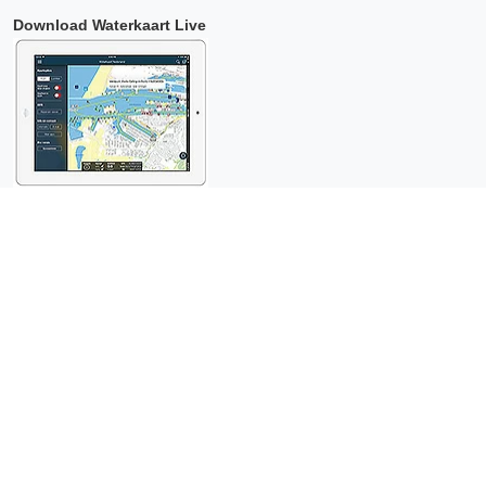
Download Waterkaart Live
Copyright © 2026 Surfcheck |
Waterkaart Live
,
Zeeweer
,
Stroomatlas
en
Het Getij
: nautische data voor
anderhalf miljoen
bezoekers per jaar!
Dit is een
privacyvriendelijke website