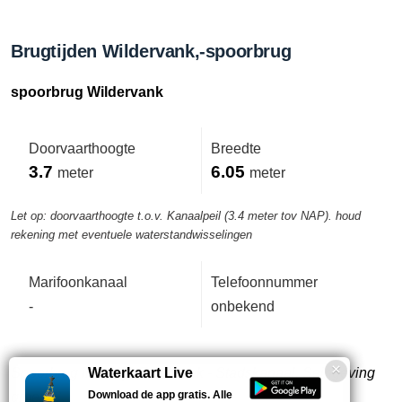
Brugtijden Wildervank,-spoorbrug
spoorbrug Wildervank
Doorvaarthoogte
Breedte
3.7
6.05
meter
meter
Let op: doorvaarthoogte t.o.v. Kanaalpeil (3.4 meter tov NAP). houd
rekening met eventuele waterstandwisselingen
Marifoonkanaal
Telefoonnummer
-
onbekend
Spoorbrug in de lijn Zuidbroek - Stadskanaal. Seingeving
Waterkaart Live
Download de app gratis. Alle
groep C.