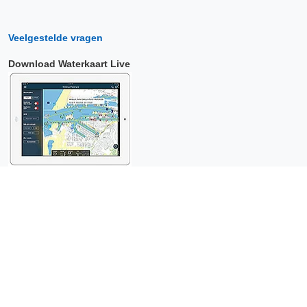
Veelgestelde vragen
Download Waterkaart Live
Copyright © 2026 Surfcheck |
Waterkaart Live
,
Zeeweer
,
Stroomatlas
en
Het Getij
: nautische data voor
anderhalf miljoen
bezoekers per jaar!