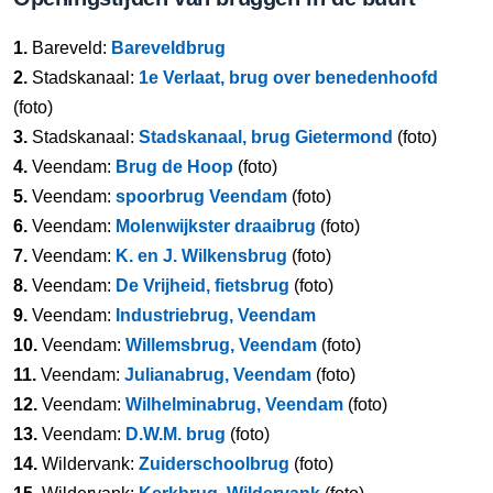
1.
Bareveld:
Bareveldbrug
2.
Stadskanaal:
1e Verlaat, brug over benedenhoofd
(foto)
3.
Stadskanaal:
Stadskanaal, brug Gietermond
(foto)
4.
Veendam:
Brug de Hoop
(foto)
5.
Veendam:
spoorbrug Veendam
(foto)
6.
Veendam:
Molenwijkster draaibrug
(foto)
7.
Veendam:
K. en J. Wilkensbrug
(foto)
8.
Veendam:
De Vrijheid, fietsbrug
(foto)
9.
Veendam:
Industriebrug, Veendam
10.
Veendam:
Willemsbrug, Veendam
(foto)
11.
Veendam:
Julianabrug, Veendam
(foto)
12.
Veendam:
Wilhelminabrug, Veendam
(foto)
13.
Veendam:
D.W.M. brug
(foto)
14.
Wildervank:
Zuiderschoolbrug
(foto)