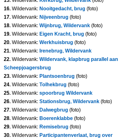
15.
Wildervank:
Kerkbrug, Wildervank
(foto)
16.
Wildervank:
Nooitgedacht, brug
(foto)
17.
Wildervank:
Nijveenbrug
(foto)
18.
Wildervank:
Wijnbrug, Wildervank
(foto)
19.
Wildervank:
Eigen Kracht, brug
(foto)
20.
Wildervank:
Werkhuisbrug
(foto)
21.
Wildervank:
Irenebrug, Wildervank
22.
Wildervank:
Wildervank, klapbrug parallel aan
Scheepjoagersbrug
23.
Wildervank:
Plantsoenbrug
(foto)
24.
Wildervank:
Tolhekbrug
(foto)
25.
Wildervank:
spoorbrug Wildervank
26.
Wildervank:
Stationsbrug, Wildervank
(foto)
27.
Wildervank:
Dalwegbrug
(foto)
28.
Wildervank:
Boerenklabbe
(foto)
29.
Wildervank:
Remisebrug
(foto)
30.
Wildervank:
Participantenverlaat, brug over