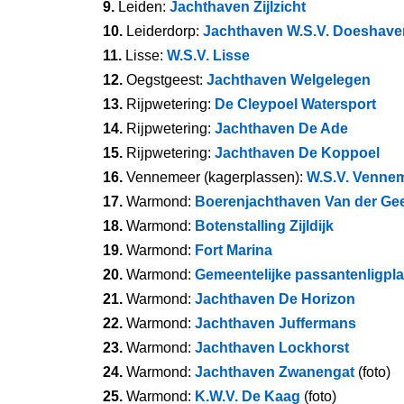
9.
Leiden:
Jachthaven Zijlzicht
10.
Leiderdorp:
Jachthaven W.S.V. Doeshave
11.
Lisse:
W.S.V. Lisse
12.
Oegstgeest:
Jachthaven Welgelegen
13.
Rijpwetering:
De Cleypoel Watersport
14.
Rijpwetering:
Jachthaven De Ade
15.
Rijpwetering:
Jachthaven De Koppoel
16.
Vennemeer (kagerplassen):
W.S.V. Venne
17.
Warmond:
Boerenjachthaven Van der Ge
18.
Warmond:
Botenstalling Zijldijk
19.
Warmond:
Fort Marina
20.
Warmond:
Gemeentelijke passantenligpl
21.
Warmond:
Jachthaven De Horizon
22.
Warmond:
Jachthaven Juffermans
23.
Warmond:
Jachthaven Lockhorst
24.
Warmond:
Jachthaven Zwanengat
(foto)
25.
Warmond:
K.W.V. De Kaag
(foto)