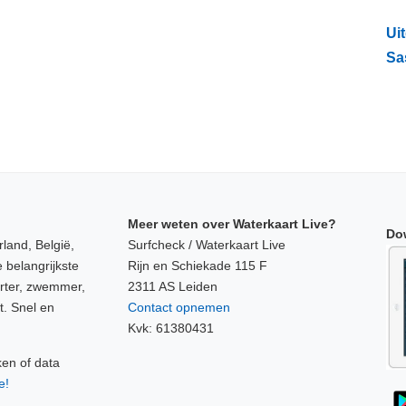
Ui
Sa
Meer weten over Waterkaart Live?
Do
land, België,
Surfcheck / Waterkaart Live
 belangrijkste
Rijn en Schiekade 115 F
orter, zwemmer,
2311 AS Leiden
t. Snel en
Contact opnemen
Kvk: 61380431
ken of data
e!