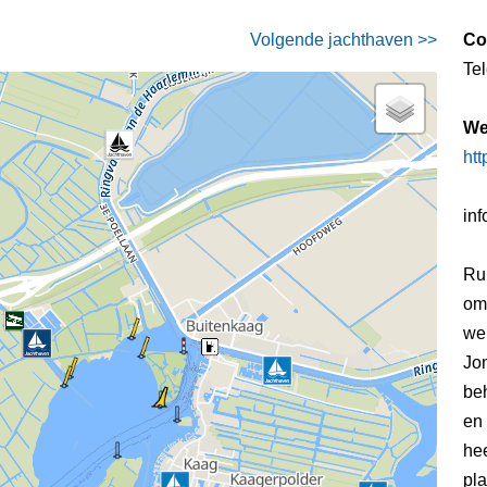
Volgende jachthaven >>
Co
Te
We
ht
in
Ru
om
wel
Jon
be
en 
he
pl