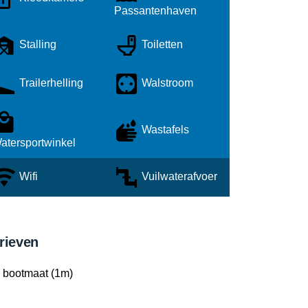
Passantenhaven
Stalling
Toiletten
Trailerhelling
Walstroom
Wastafels
atersportwinkel
Wifi
Vuilwaterafvoer
rieven
2 bootmaat (1m)