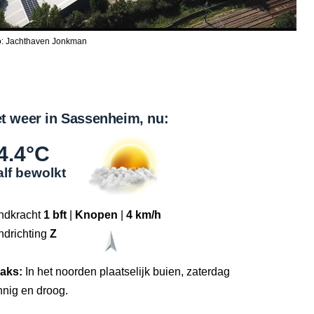
o: Jachthaven Jonkman
t weer in Sassenheim, nu:
4.4°C
lf bewolkt
ndkracht
1 bft
|
Knopen
|
4 km/h
ndrichting
Z
raks:
In het noorden plaatselijk buien, zaterdag
nnig en droog.