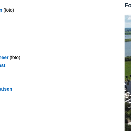
Fo
n
(foto)
meer
(foto)
est
aatsen