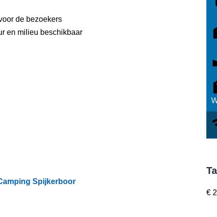
voor de bezoekers
ur en milieu beschikbaar
W
Ta
Camping Spijkerboor
€ 