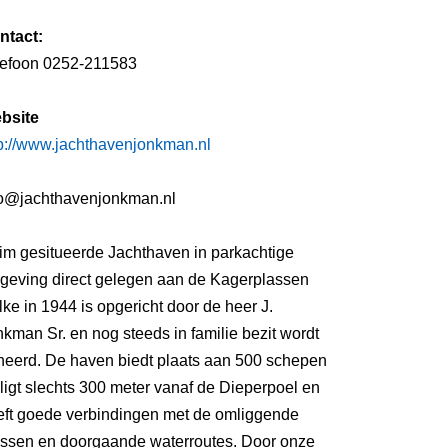
ntact:
lefoon 0252-211583
bsite
tp://www.jachthavenjonkman.nl
fo@jachthavenjonkman.nl
im gesitueerde Jachthaven in parkachtige
geving direct gelegen aan de Kagerplassen
ke in 1944 is opgericht door de heer J.
kman Sr. en nog steeds in familie bezit wordt
heerd. De haven biedt plaats aan 500 schepen
ligt slechts 300 meter vanaf de Dieperpoel en
eft goede verbindingen met de omliggende
assen en doorgaande waterroutes. Door onze