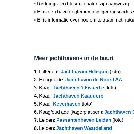
• Reddings- en blusmaterialen zijn aanwezig
• Er is een havenreglement met gedragscodes 
• Er is informatie over hoe om te gaan met natu
Meer jachthavens in de buurt
1.
Hillegom:
Jachthaven Hillegom
(foto)
2.
Hoogmade:
Jachthaven de Noord AA
3.
Kaag:
Jachthaven 't Fissertje
(foto)
4.
Kaag:
Jachthaven Kaagdorp
5.
Kaag:
Keverhaven
(foto)
6.
Kaag/oud ade (kagerplassen):
Jachthaven 
7.
Leiden:
Passantenhaven Leiden
(foto)
8.
Leiden:
Jachthaven Waardeiland