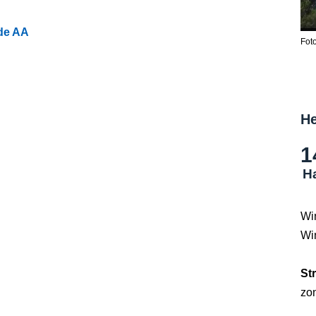
de AA
Fot
He
1
Ha
Wi
Wi
St
zo