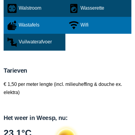
Walstroom
Wasserette
Wastafels
Wifi
Vuilwaterafvoer
Tarieven
€ 1,50 per meter lengte (incl. milieuheffing & douche ex.
elektra)
Het weer in Weesp, nu:
23.1°C