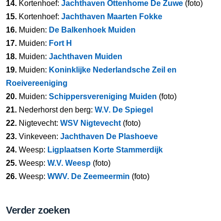
14.
Kortenhoef:
Jachthaven Ottenhome De Zuwe
(foto)
15.
Kortenhoef:
Jachthaven Maarten Fokke
16.
Muiden:
De Balkenhoek Muiden
17.
Muiden:
Fort H
18.
Muiden:
Jachthaven Muiden
19.
Muiden:
Koninklijke Nederlandsche Zeil en
Roeivereeniging
20.
Muiden:
Schippersvereniging Muiden
(foto)
21.
Nederhorst den berg:
W.V. De Spiegel
22.
Nigtevecht:
WSV Nigtevecht
(foto)
23.
Vinkeveen:
Jachthaven De Plashoeve
24.
Weesp:
Ligplaatsen Korte Stammerdijk
25.
Weesp:
W.V. Weesp
(foto)
26.
Weesp:
WWV. De Zeemeermin
(foto)
Verder zoeken