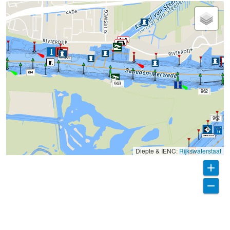
963
962
962
Diepte & IENC:
Rijkswaterstaat