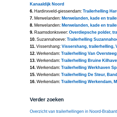
Kanaaldijk Noord
6.
Hardinxveld-giessendam:
Trailerhelling H
7.
Merwelanden:
Merwelanden, kade en traile
8.
Merwelanden:
Merwelanden, kade en traile
9.
Raamsdonksveer:
Overdiepsche polder, tr
10.
Suzannahoeve:
Trailerhelling Suzannaho
11.
Vissershang:
Vissershang, trailerhelling,
12.
Werkendam:
Trailerhelling Van Overstee
13.
Werkendam:
Trailerhelling Bruine Kilhav
14.
Werkendam:
Trailerhelling Werkhaven S
15.
Werkendam:
Trailerhelling De Steur, Band
16.
Werkendam:
Trailerhelling Werkendam,
Verder zoeken
Overzicht van trailerhellingen in Noord-Brabant