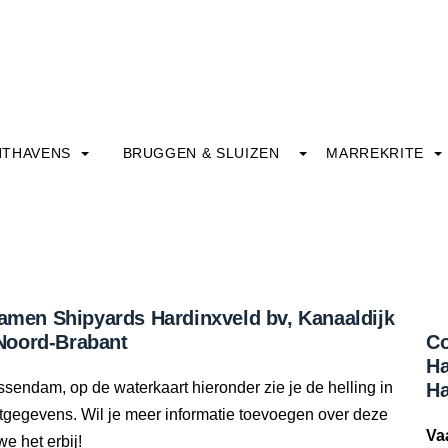
HTHAVENS
BRUGGEN & SLUIZEN
MARREKRITE
Damen Shipyards Hardinxveld bv, Kanaaldijk
Noord-Brabant
Co
Ha
ssendam, op de waterkaart hieronder zie je de helling in
Ha
ctgegevens. Wil je meer informatie toevoegen over deze
Va
we het erbij!