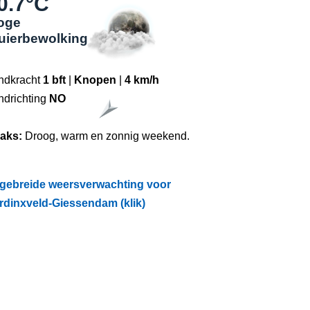
0.7°C
oge
luierbewolking
ndkracht
1 bft
|
Knopen
|
4 km/h
ndrichting
NO
raks:
Droog, warm en zonnig weekend.
tgebreide weersverwachting voor
rdinxveld-Giessendam (klik)