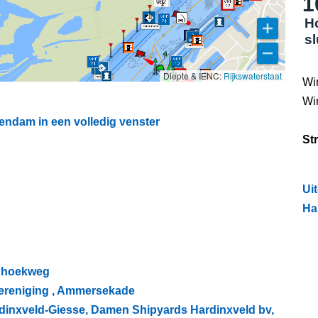
1
962
H
s
Diepte & IENC:
Rijkswaterstaat
Wi
Wi
endam in een volledig venster
St
Ui
Ha
aanhoekweg
vereniging , Ammersekade
ardinxveld-Giesse, Damen Shipyards Hardinxveld bv,