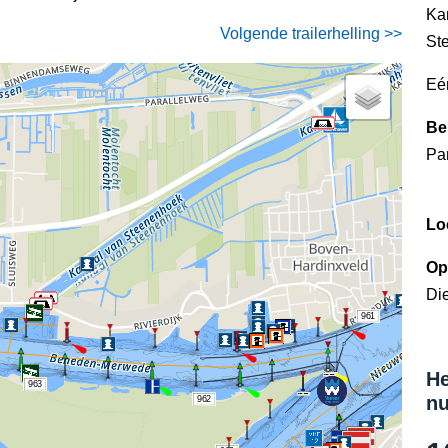
Ka
Volgende trailerhelling >>
St
Eé
Be
Par
Lo
Op
Di
961
He
963
nu
962