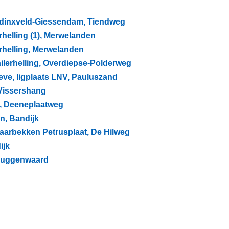
ardinxveld-Giessendam, Tiendweg
rhelling (1), Merwelanden
rhelling, Merwelanden
ailerhelling, Overdiepse-Polderweg
eve, ligplaats LNV, Pauluszand
 Vissershang
g, Deeneplaatweg
en, Bandijk
paarbekken Petrusplaat, De Hilweg
ijk
 Muggenwaard