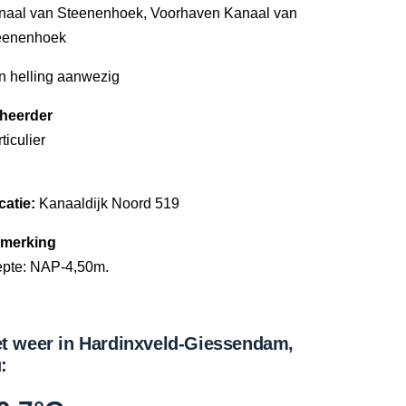
naal van Steenenhoek, Voorhaven Kanaal van
eenenhoek
n helling aanwezig
heerder
ticulier
catie:
Kanaaldijk Noord 519
merking
epte: NAP-4,50m.
t weer in Hardinxveld-Giessendam,
: