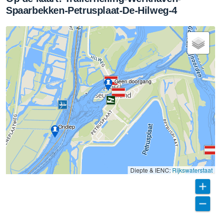
Spaarbekken-Petrusplaat-De-Hilweg-4
Geen doorgang
Ondiep
Diepte & IENC:
Rijkswaterstaat