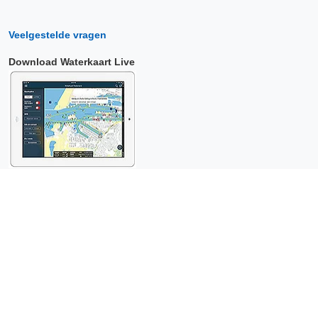
Veelgestelde vragen
Download Waterkaart Live
Copyright © 2026 Surfcheck |
Waterkaart Live
,
Zeeweer
,
Stroomatlas
en
Het Getij
: nautische data voor
anderhalf miljoen
bezoekers per jaar!