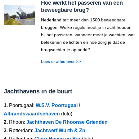
Hoe werkt het passeren van een
beweegbare brug?
Nederland telt meer dan 1500 beweegbare
bruggen. Welke regels moet je in acht houden
bij het passeren, wanneer moet je wachten, wat
betekenen de lichten en hoe zorg je dat de
brugwachter je opmerkt?
Lees er alles over >>
Jachthavens in de buurt
1.
Poortugaal:
W.S.V. Poortugaal /
Albrandswaardsehaven
(foto)
2.
Rhoon:
Jachthaven De Rhoonse Grienden
3.
Rotterdam:
Jachtwerf Wurth & Zn.
4.
Rotterdam:
Glasz Haven en Bar
(foto)