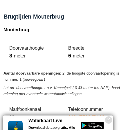
Brugtijden Mouterbrug
Mouterbrug
Doorvaarthoogte
Breedte
3
6
meter
meter
Aantal doorvaarbare openingen:
2, de hoogste doorvaartopening is
nummer: 1 (beweegbaar)
Let op: doorvaarthoogte t.o.v. Kanaalpeil (-0.43 meter tov NAP). houd
rekening met eventuele waterstandwisselingen
Marifoonkanaal
Telefoonnummer
22
010-4770047 / 06-
Waterkaart Live
53269288
Download de app gratis. Alle