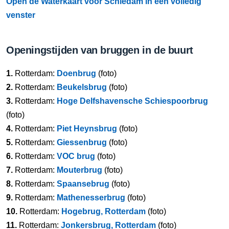
Open de Waterkaart voor Schiedam in een volledig
venster
Openingstijden van bruggen in de buurt
1.
Rotterdam:
Doenbrug
(foto)
2.
Rotterdam:
Beukelsbrug
(foto)
3.
Rotterdam:
Hoge Delfshavensche Schiespoorbrug
(foto)
4.
Rotterdam:
Piet Heynsbrug
(foto)
5.
Rotterdam:
Giessenbrug
(foto)
6.
Rotterdam:
VOC brug
(foto)
7.
Rotterdam:
Mouterbrug
(foto)
8.
Rotterdam:
Spaansebrug
(foto)
9.
Rotterdam:
Mathenesserbrug
(foto)
10.
Rotterdam:
Hogebrug, Rotterdam
(foto)
11.
Rotterdam:
Jonkersbrug, Rotterdam
(foto)