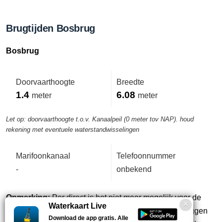
Brugtijden Bosbrug
Bosbrug
Doorvaarthoogte
Breedte
1.4
6.08
meter
meter
Let op: doorvaarthoogte t.o.v. Kanaalpeil (0 meter tov NAP). houd
rekening met eventuele waterstandwisselingen
Marifoonkanaal
Telefoonnummer
-
onbekend
Opmerking:
Per direct is het niet meer mogelijk voor de
Waterkaart Live
vaarrecreant om met de zelfbedieningssleutel de bruggen
Download de app gratis. Alle