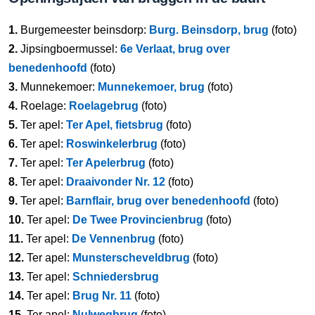
1.
Burgemeester beinsdorp:
Burg. Beinsdorp, brug
(foto)
2.
Jipsingboermussel:
6e Verlaat, brug over
benedenhoofd
(foto)
3.
Munnekemoer:
Munnekemoer, brug
(foto)
4.
Roelage:
Roelagebrug
(foto)
5.
Ter apel:
Ter Apel, fietsbrug
(foto)
6.
Ter apel:
Roswinkelerbrug
(foto)
7.
Ter apel:
Ter Apelerbrug
(foto)
8.
Ter apel:
Draaivonder Nr. 12
(foto)
9.
Ter apel:
Barnflair, brug over benedenhoofd
(foto)
10.
Ter apel:
De Twee Provincienbrug
(foto)
11.
Ter apel:
De Vennenbrug
(foto)
12.
Ter apel:
Munsterscheveldbrug
(foto)
13.
Ter apel:
Schniedersbrug
14.
Ter apel:
Brug Nr. 11
(foto)
15.
Ter apel:
Nulwegbrug
(foto)