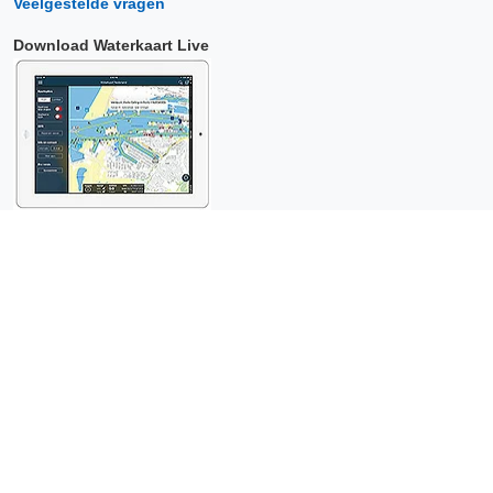
Veelgestelde vragen
Download Waterkaart Live
Copyright © 2026 Surfcheck |
Waterkaart Live
,
Zeeweer
,
Stroomatlas
en
Het Getij
: nautische data voor
anderhalf miljoen
bezoekers per jaar!
Dit is een
privacyvriendelijke website