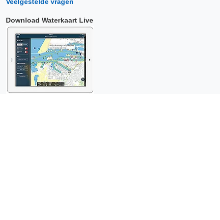
Veelgestelde vragen
Download Waterkaart Live
Copyright © 2026 Surfcheck |
Waterkaart Live
,
Zeeweer
,
Stroomatlas
en
Het Getij
: nautische data voor
anderhalf miljoen
bezoekers per jaar!
Dit is een
privacyvriendelijke website