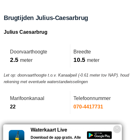
Brugtijden Julius-Caesarbrug
Julius Caesarbrug
Doorvaarthoogte
Breedte
2.5
10.5
meter
meter
Let op: doorvaarthoogte t.o.v. Kanaalpeil (-0.61 meter tov NAP). houd
rekening met eventuele waterstandwisselingen
Marifoonkanaal
Telefoonnummer
22
070-4417731
Fietsbrug. Brug wordt bediend vanaf BC De Waard.
Waterkaart Live
Download de app gratis. Alle