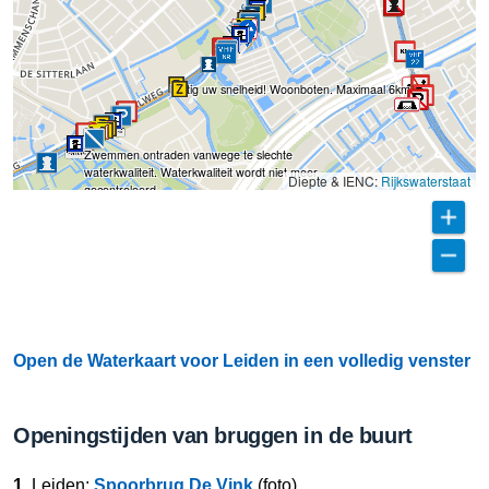
Matig uw snelheid! Woonboten. Maximaal 6kmpu
Zwemmen ontraden vanwege te slechte
waterkwaliteit. Waterkwaliteit wordt niet meer
Diepte & IENC:
Rijkswaterstaat
gecontroleerd.
Open de Waterkaart voor Leiden in een volledig venster
Openingstijden van bruggen in de buurt
1.
Leiden:
Spoorbrug De Vink
(foto)