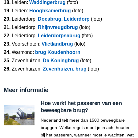
18.
Leiden:
Waddingerbrug
(foto)
19.
Leiden:
Hooghkamerbrug
(foto)
20.
Leiderdorp:
Doesbrug, Leiderdorp
(foto)
21.
Leiderdorp:
Rhijnvreugdbrug
(foto)
22.
Leiderdorp:
Leiderdorpsebrug
(foto)
23.
Voorschoten:
Vlietlandbrug
(foto)
24.
Warmond:
brug Koudenhoorn
25.
Zevenhuizen:
De Koningbrug
(foto)
26.
Zevenhuizen:
Zevenhuizen, brug
(foto)
Meer informatie
Hoe werkt het passeren van een
beweegbare brug?
Nederland telt meer dan 1500 beweegbare
bruggen. Welke regels moet je in acht houden
bij het passeren, wanneer moet je wachten, wat