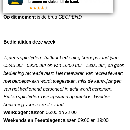
Opmerking:
De brug wordt op afstand bediend (070-
bruggen en sluizen bij de hand.
4417731).
Op dit moment
is de brug
GEOPEND
Bedientijden deze week
Tijdens spitstijden : halfuur bediening beroepsvaart (van
05:45 uur - 09:30 uur en van 16:00 uur - 18:00 uur) en geen
bediening recreatievaart. Het meevaren van recreatievaart
met beroepsvaart wordt toegestaan, mits de aanwijzingen
van het bedienend personeel in acht wordt genomen.
Buiten spitstijden: beroepsvaart op aanbod, kwartier
bediening voor recreatievaart.
Werkdagen
: tussen 06:00 en 22:00
Weekends en Feestdagen
: tussen 09:00 en 19:00