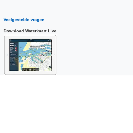
Veelgestelde vragen
Download Waterkaart Live
Copyright © 2026 Surfcheck |
Waterkaart Live
,
Zeeweer
,
Stroomatlas
en
Het Getij
: nautische data voor
anderhalf miljoen
bezoekers per jaar!