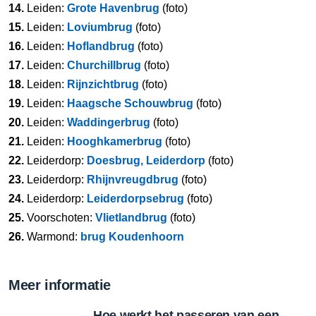
14.
Leiden:
Grote Havenbrug
(foto)
15.
Leiden:
Loviumbrug
(foto)
16.
Leiden:
Hoflandbrug
(foto)
17.
Leiden:
Churchillbrug
(foto)
18.
Leiden:
Rijnzichtbrug
(foto)
19.
Leiden:
Haagsche Schouwbrug
(foto)
20.
Leiden:
Waddingerbrug
(foto)
21.
Leiden:
Hooghkamerbrug
(foto)
22.
Leiderdorp:
Doesbrug, Leiderdorp
(foto)
23.
Leiderdorp:
Rhijnvreugdbrug
(foto)
24.
Leiderdorp:
Leiderdorpsebrug
(foto)
25.
Voorschoten:
Vlietlandbrug
(foto)
26.
Warmond:
brug Koudenhoorn
Meer informatie
Hoe werkt het passeren van een