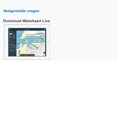
Veelgestelde vragen
Download Waterkaart Live
Copyright © 2026 Surfcheck |
Waterkaart Live
,
Zeeweer
,
Stroomatlas
en
Het Getij
: nautische data voor
anderhalf miljoen
bezoekers per jaar!