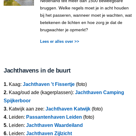
Nederland telt meer dan 1500 beweegbare
bruggen. Welke regels moet je in acht houden
bij het passeren, wanneer moet je wachten, wat
betekenen de lichten en hoe zorg je dat de
brugwachter je opmerkt?
Lees er alles over >>
Jachthavens in de buurt
1.
Kaag:
Jachthaven 't Fissertje
(foto)
2.
Kaag/oud ade (kagerplassen):
Jachthaven Camping
Spijkerboor
3.
Katwijk aan zee:
Jachthaven Katwijk
(foto)
4.
Leiden:
Passantenhaven Leiden
(foto)
5.
Leiden:
Jachthaven Waardeiland
6.
Leiden:
Jachthaven Zijlzicht