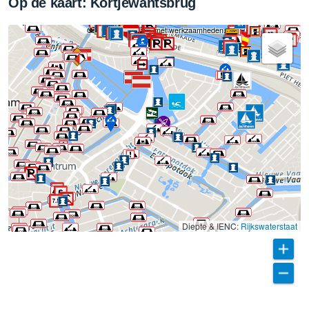
Op de kaart: Kortjewantsbrug
Gesloten in verband met werkzaamheden.
Diepte & IENC:
Rijkswaterstaat