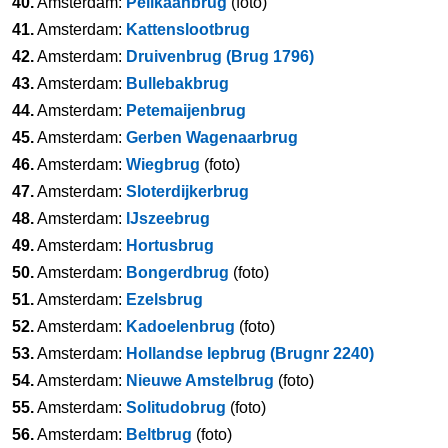
40.
Amsterdam:
Pelikaanbrug
(foto)
41.
Amsterdam:
Kattenslootbrug
42.
Amsterdam:
Druivenbrug (Brug 1796)
43.
Amsterdam:
Bullebakbrug
44.
Amsterdam:
Petemaijenbrug
45.
Amsterdam:
Gerben Wagenaarbrug
46.
Amsterdam:
Wiegbrug
(foto)
47.
Amsterdam:
Sloterdijkerbrug
48.
Amsterdam:
IJszeebrug
49.
Amsterdam:
Hortusbrug
50.
Amsterdam:
Bongerdbrug
(foto)
51.
Amsterdam:
Ezelsbrug
52.
Amsterdam:
Kadoelenbrug
(foto)
53.
Amsterdam:
Hollandse Iepbrug (Brugnr 2240)
54.
Amsterdam:
Nieuwe Amstelbrug
(foto)
55.
Amsterdam:
Solitudobrug
(foto)
56.
Amsterdam:
Beltbrug
(foto)