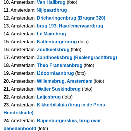
10.
Amsterdam:
Van Hallbrug
(foto)
11.
Amsterdam:
Nijlpaardbrug
12.
Amsterdam:
Drieharingenbrug (Brugnr 320)
13.
Amsterdam:
brug 193, Haarlemervaartbrug
14.
Amsterdam:
Le Mairebrug
15.
Amsterdam:
Kattenburgerbrug
(foto)
16.
Amsterdam:
Zoutkeetsbrug
(foto)
17.
Amsterdam:
Zandhoeksbrug (Realengrachtbrug)
18.
Amsterdam:
Theo Fransmanbrug
(foto)
19.
Amsterdam:
IJdoornlaanbrug
(foto)
20.
Amsterdam:
Willemsbrug, Amsterdam
(foto)
21.
Amsterdam:
Walter Suskindbrug
(foto)
22.
Amsterdam:
Latjesbrug
(foto)
23.
Amsterdam:
Kikkerbilsluis (brug in de Prins
Hendrikkade)
24.
Amsterdam:
Rapenburgersluis, brug over
benedenhoofd
(foto)