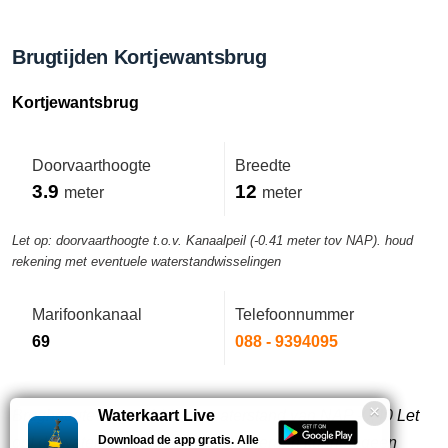
Brugtijden Kortjewantsbrug
Kortjewantsbrug
Doorvaarthoogte
Breedte
3.9
12
meter
meter
Let op: doorvaarthoogte t.o.v. Kanaalpeil (-0.41 meter tov NAP). houd
rekening met eventuele waterstandwisselingen
Marifoonkanaal
Telefoonnummer
69
088 - 9394095
Brughoogte bij gemiddelde waterstand van NAP -0,40 Let
Waterkaart Live
Download de app gratis. Alle
op! de waterstand kan variëren. (Hieraan kunnen geen