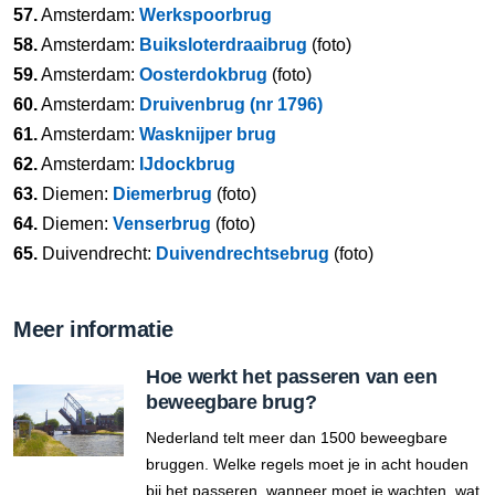
57.
Amsterdam:
Werkspoorbrug
58.
Amsterdam:
Buiksloterdraaibrug
(foto)
59.
Amsterdam:
Oosterdokbrug
(foto)
60.
Amsterdam:
Druivenbrug (nr 1796)
61.
Amsterdam:
Wasknijper brug
62.
Amsterdam:
IJdockbrug
63.
Diemen:
Diemerbrug
(foto)
64.
Diemen:
Venserbrug
(foto)
65.
Duivendrecht:
Duivendrechtsebrug
(foto)
Meer informatie
Hoe werkt het passeren van een
beweegbare brug?
Nederland telt meer dan 1500 beweegbare
bruggen. Welke regels moet je in acht houden
bij het passeren, wanneer moet je wachten, wat