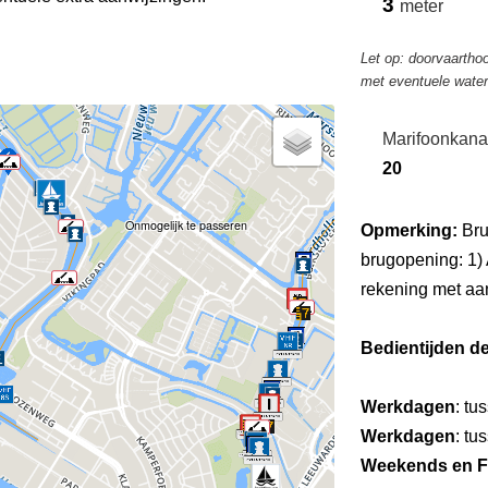
3
meter
Let op: doorvaarthoo
met eventuele wate
Marifoonkana
20
Onmogelijk te passeren
Opmerking:
Bru
brugopening: 1
rekening met aanr
Bedientijden d
Werkdagen
: tu
Werkdagen
: tu
Weekends en F