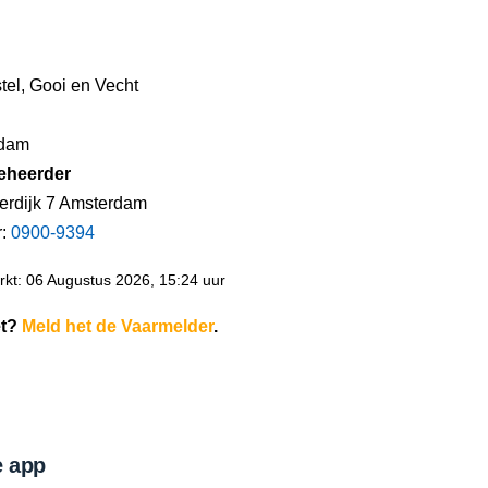
el, Gooi en Vecht
rdam
eheerder
erdijk 7 Amsterdam
r:
0900-9394
kt: 06 Augustus 2026, 15:24 uur
et?
Meld het de Vaarmelder
.
 app