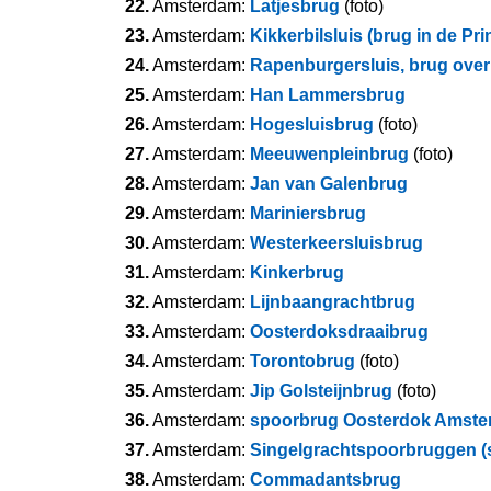
22.
Amsterdam:
Latjesbrug
(foto)
23.
Amsterdam:
Kikkerbilsluis (brug in de Pr
24.
Amsterdam:
Rapenburgersluis, brug ove
25.
Amsterdam:
Han Lammersbrug
26.
Amsterdam:
Hogesluisbrug
(foto)
27.
Amsterdam:
Meeuwenpleinbrug
(foto)
28.
Amsterdam:
Jan van Galenbrug
29.
Amsterdam:
Mariniersbrug
30.
Amsterdam:
Westerkeersluisbrug
31.
Amsterdam:
Kinkerbrug
32.
Amsterdam:
Lijnbaangrachtbrug
33.
Amsterdam:
Oosterdoksdraaibrug
34.
Amsterdam:
Torontobrug
(foto)
35.
Amsterdam:
Jip Golsteijnbrug
(foto)
36.
Amsterdam:
spoorbrug Oosterdok Amst
37.
Amsterdam:
Singelgrachtspoorbruggen (
38.
Amsterdam:
Commadantsbrug