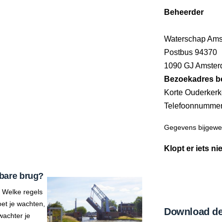
Beheerder
Waterschap Amst
Postbus 94370
1090 GJ Amste
Bezoekadres b
Korte Ouderkerk
Telefoonnumme
Gegevens bijgewer
Klopt er iets ni
bare brug?
 Welke regels
et je wachten,
Download de
wachter je