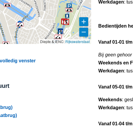
Werkdagen
: tu
Bedientijden he
Diepte & IENC:
Rijkswaterstaat
Vanaf 01-01 t/m
Bij geen gehoor
volledig venster
Weekends en F
Werkdagen
: tu
uurt
Vanaf 05-01 t/m
Weekends
: ges
tbrug)
Werkdagen
: tu
atbrug)
Vanaf 01-04 t/m