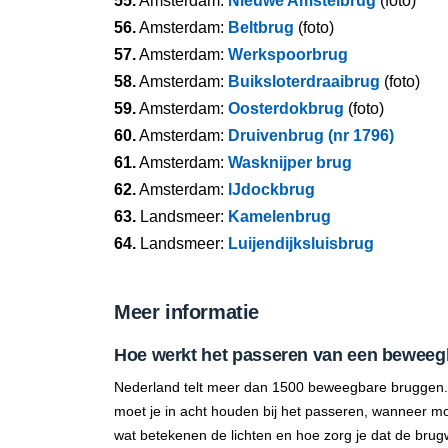
55.
Amsterdam:
Nieuwe Amstelbrug
(foto)
56.
Amsterdam:
Beltbrug
(foto)
57.
Amsterdam:
Werkspoorbrug
58.
Amsterdam:
Buiksloterdraaibrug
(foto)
59.
Amsterdam:
Oosterdokbrug
(foto)
60.
Amsterdam:
Druivenbrug (nr 1796)
61.
Amsterdam:
Wasknijper brug
62.
Amsterdam:
IJdockbrug
63.
Landsmeer:
Kamelenbrug
64.
Landsmeer:
Luijendijksluisbrug
Meer informatie
Hoe werkt het passeren van een beweeg
Nederland telt meer dan 1500 beweegbare bruggen.
moet je in acht houden bij het passeren, wanneer mo
wat betekenen de lichten en hoe zorg je dat de brug