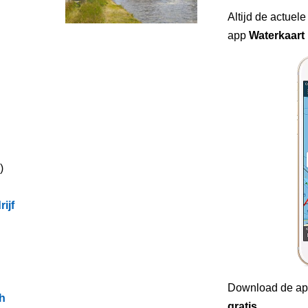
Altijd de actuele
app
Waterkaart 
)
ijf
Download de ap
h
gratis
.