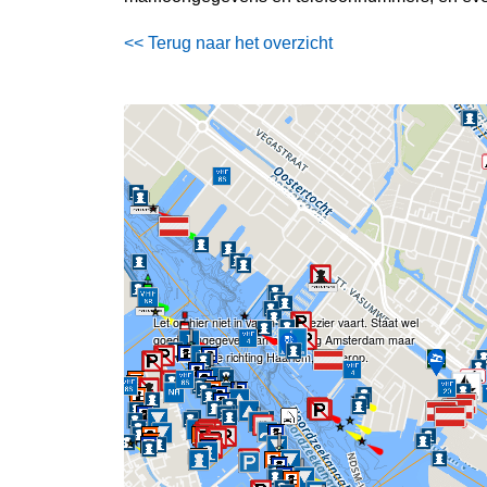
<< Terug naar het overzicht
Let op hier niet in varen met plezier vaart. Staat wel
goed aangegeven van af richting Amsterdam maar
niet van af de richting Haarlem, let hierop.