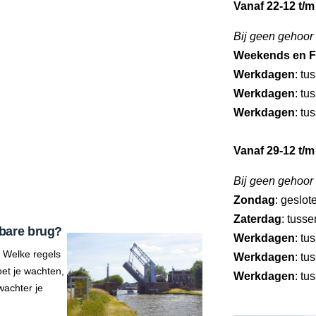
Vanaf 22-12 t/m
Bij geen gehoor
Weekends en F
Werkdagen
: tu
Werkdagen
: tu
Werkdagen
: tu
Vanaf 29-12 t/m
Bij geen gehoor
Zondag
: geslot
Zaterdag
: tuss
bare brug?
Werkdagen
: tu
 Welke regels
Werkdagen
: tu
et je wachten,
Werkdagen
: tu
wachter je