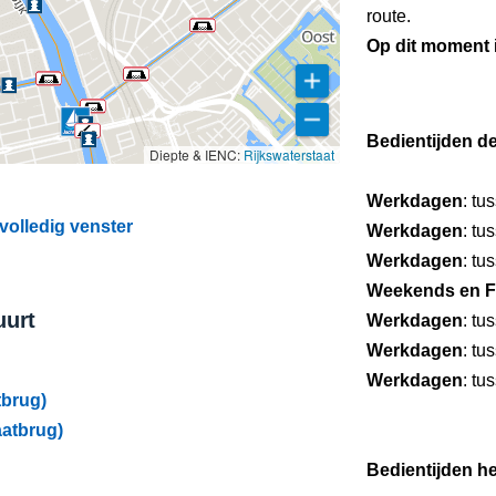
route.
Op dit moment
Bedientijden d
Diepte & IENC:
Rijkswaterstaat
Werkdagen
: tu
volledig venster
Werkdagen
: tu
Werkdagen
: tu
Weekends en F
uurt
Werkdagen
: tu
Werkdagen
: tu
Werkdagen
: tu
tbrug)
atbrug)
Bedientijden he