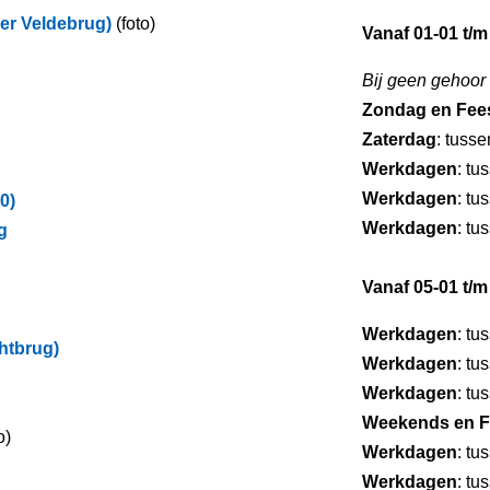
er Veldebrug)
(foto)
Vanaf 01-01 t/m
Bij geen gehoor
Zondag en Fee
Zaterdag
: tuss
Werkdagen
: tu
Werkdagen
: tu
0)
Werkdagen
: tu
g
Vanaf 05-01 t/m
Werkdagen
: tu
htbrug)
Werkdagen
: tu
Werkdagen
: tu
Weekends en F
o)
Werkdagen
: tu
Werkdagen
: tu