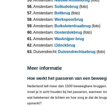
55.
Amsterdam:
Nieuwe Amstelbrug
(foto)
56.
Amsterdam:
Solitudobrug
(foto)
57.
Amsterdam:
Beltbrug
(foto)
58.
Amsterdam:
Werkspoorbrug
59.
Amsterdam:
Buiksloterdraaibrug
(foto)
60.
Amsterdam:
Oosterdokbrug
(foto)
61.
Amsterdam:
Wasknijper brug
62.
Amsterdam:
IJdockbrug
63.
Duivendrecht:
Duivendrechtsebrug
(foto)
Meer informatie
Hoe werkt het passeren van een beweeg
Nederland telt meer dan 1500 beweegbare bruggen.
moet je in acht houden bij het passeren, wanneer mo
wat betekenen de lichten en hoe zorg je dat de brug
opmerkt?