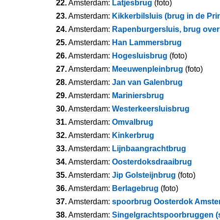
22.
Amsterdam:
Latjesbrug
(foto)
23.
Amsterdam:
Kikkerbilsluis (brug in de Pr
24.
Amsterdam:
Rapenburgersluis, brug ove
25.
Amsterdam:
Han Lammersbrug
26.
Amsterdam:
Hogesluisbrug
(foto)
27.
Amsterdam:
Meeuwenpleinbrug
(foto)
28.
Amsterdam:
Jan van Galenbrug
29.
Amsterdam:
Mariniersbrug
30.
Amsterdam:
Westerkeersluisbrug
31.
Amsterdam:
Omvalbrug
32.
Amsterdam:
Kinkerbrug
33.
Amsterdam:
Lijnbaangrachtbrug
34.
Amsterdam:
Oosterdoksdraaibrug
35.
Amsterdam:
Jip Golsteijnbrug
(foto)
36.
Amsterdam:
Berlagebrug
(foto)
37.
Amsterdam:
spoorbrug Oosterdok Amst
38.
Amsterdam:
Singelgrachtspoorbruggen (