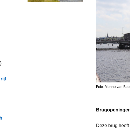
)
ijf
Foto: Menno van Bee
Brugopeninge
h
Deze brug heeft