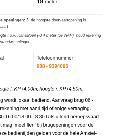
18
meter
re openingen:
3, de hoogste doorvaartopening is
aar)
gte t.o.v. Kanaalpeil (-0.4 meter tov NAP). houd rekening
rstandwisselingen
al
Telefoonnummer
088 - 9394095
oogte l. KP+4,00m, hoogte r. KP+4,50m.
g wordt lokaal bediend. Aanvraag brug 06 -
kening met aanrijtijd of enige vertraging.
0-16:00/18:00-18:30 Uitsluitend beroepsvaart.
t mag ‘meeliften’ bij brugopeningen voor de
eze bedientijden gelden voor de hele Amstel-