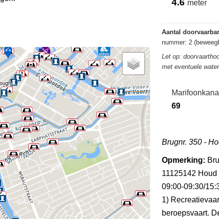
4.6
meter
Aantal doorvaarba
nummer: 2 (beweegb
Let op: doorvaarthoo
met eventuele wate
rough
Marifoonkana
69
Brugnr. 350 - H
Opmerking:
Bru
11125142 Houd re
09:00-09:30/15:3
1) Recreatievaar
beroepsvaart. D