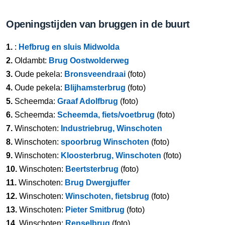
Openingstijden van bruggen in de buurt
1.
:
Hefbrug en sluis Midwolda
2.
Oldambt:
Brug Oostwolderweg
3.
Oude pekela:
Bronsveendraai
(foto)
4.
Oude pekela:
Blijhamsterbrug
(foto)
5.
Scheemda:
Graaf Adolfbrug
(foto)
6.
Scheemda:
Scheemda, fiets/voetbrug
(foto)
7.
Winschoten:
Industriebrug, Winschoten
8.
Winschoten:
spoorbrug Winschoten
(foto)
9.
Winschoten:
Kloosterbrug, Winschoten
(foto)
10.
Winschoten:
Beertsterbrug
(foto)
11.
Winschoten:
Brug Dwergjuffer
12.
Winschoten:
Winschoten, fietsbrug
(foto)
13.
Winschoten:
Pieter Smitbrug
(foto)
14.
Winschoten:
Renselbrug
(foto)