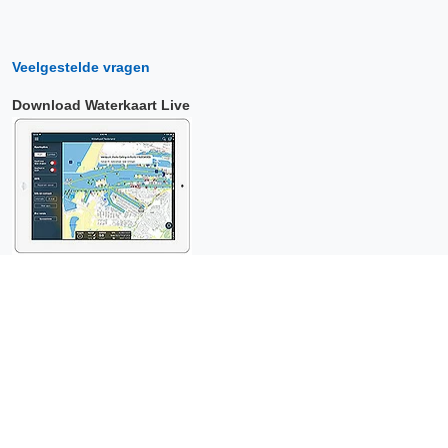
Veelgestelde vragen
Download Waterkaart Live
Copyright © 2026 Surfcheck |
Waterkaart Live
,
Zeeweer
,
Stroomatlas
en
Het Getij
: nautische data voor
anderhalf miljoen
bezoekers per jaar!