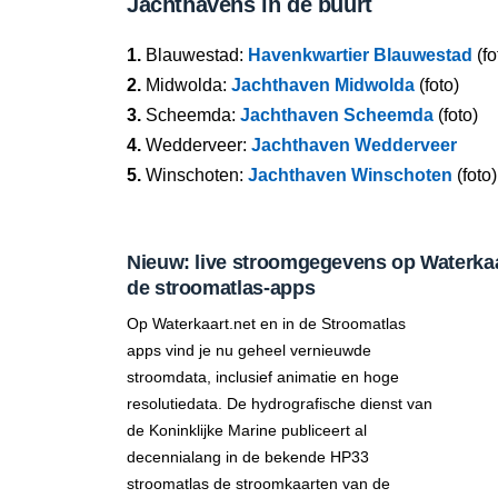
Jachthavens in de buurt
1.
Blauwestad:
Havenkwartier Blauwestad
(fo
2.
Midwolda:
Jachthaven Midwolda
(foto)
3.
Scheemda:
Jachthaven Scheemda
(foto)
4.
Wedderveer:
Jachthaven Wedderveer
5.
Winschoten:
Jachthaven Winschoten
(foto)
Nieuw: live stroomgegevens op Waterkaar
de stroomatlas-apps
Op Waterkaart.net en in de Stroomatlas
apps vind je nu geheel vernieuwde
stroomdata, inclusief animatie en hoge
resolutiedata. De hydrografische dienst van
de Koninklijke Marine publiceert al
decennialang in de bekende HP33
stroomatlas de stroomkaarten van de