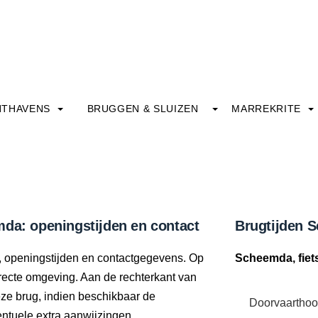
HTHAVENS
BRUGGEN & SLUIZEN
MARREKRITE
mda: openingstijden en contact
Brugtijden S
e, openingstijden en contactgegevens. Op
Scheemda, fiet
directe omgeving. Aan de rechterkant van
eze brug, indien beschikbaar de
Doorvaarthoo
tuele extra aanwijzingen.