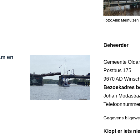
Foto: Alrik Meihuizen
Beheerder
am en
Gemeente Olda
Postbus 175
9670 AD Winsch
Bezoekadres b
Johan Modastra
Telefoonnumme
Gegevens bijgewer
Klopt er iets ni