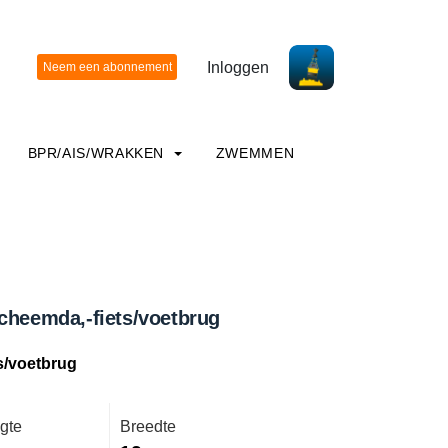
Inloggen
BPR/AIS/WRAKKEN
ZWEMMEN
cheemda,-fiets/voetbrug
s/voetbrug
gte
Breedte