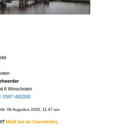
mbt
oten
eheerder
at 6 Winschoten
r:
0597-482000
kt: 06 Augustus 2026, 11:47 uur
et?
Meld het de Vaarmelder
.