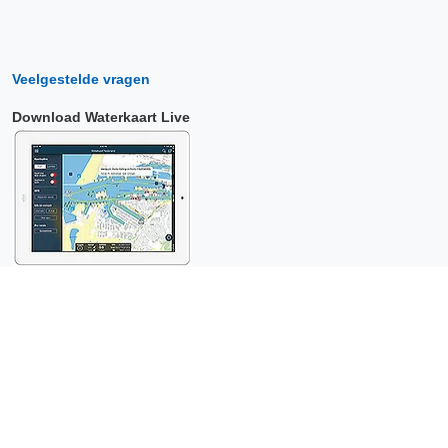
Veelgestelde vragen
Download Waterkaart Live
Copyright © 2026 Surfcheck |
Waterkaart Live
,
Zeeweer
,
Stroomatlas
en
Het Getij
: nautische data voor
anderhalf miljoen