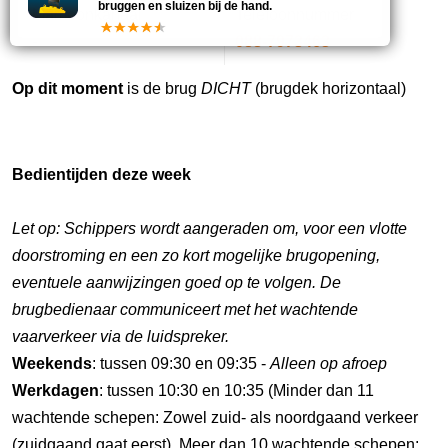
bruggen en sluizen bij de hand.
Marifoonkanaal
Telefoonnummer
-
088-7973463
Op dit moment
is de brug
DICHT
(brugdek horizontaal)
Bedientijden deze week
Let op: Schippers wordt aangeraden om, voor een vlotte
doorstroming en een zo kort mogelijke brugopening,
eventuele aanwijzingen goed op te volgen. De
brugbedienaar communiceert met het wachtende
vaarverkeer via de luidspreker.
Weekends
: tussen 09:30 en 09:35 -
Alleen op afroep
Werkdagen
: tussen 10:30 en 10:35 (Minder dan 11
wachtende schepen: Zowel zuid- als noordgaand verkeer
(zuidgaand gaat eerst). Meer dan 10 wachtende schepen: